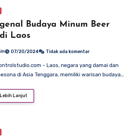
genal Budaya Minum Beer
di Laos
in
07/20/2024
Tidak ada komentar
esona di Asia Tenggara, memiliki warisan budaya…
Lebih Lanjut