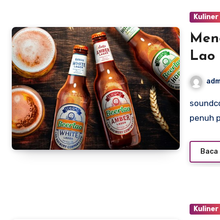
Kuliner
Men
Lao 
adm
soundcontrolstudio.com – Laos, negara yang damai dan
penuh p
Baca 
Kuliner