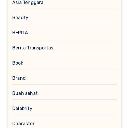
Asia Tenggara
Beauty
BERITA
Berita Transportasi
Book
Brand
Buah sehat
Celebrity
Character