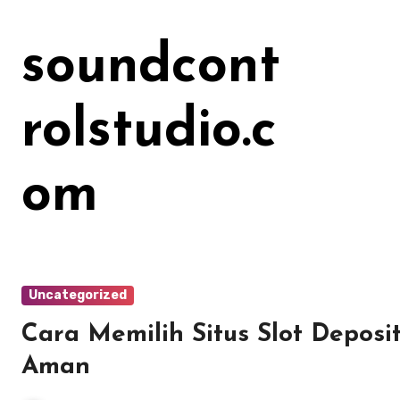
Lewati
ke
soundcont
konten
rolstudio.c
om
Uncategorized
Cara Memilih Situs Slot Deposi
Aman