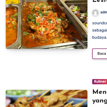
Lest
adm
soundcontrolstudio.com – Timor Leste, juga dikenal
sebagai
budaya
Baca 
Kuliner
Meng
yang