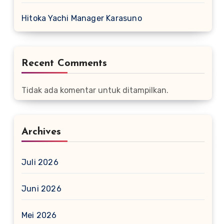
Hitoka Yachi Manager Karasuno
Recent Comments
Tidak ada komentar untuk ditampilkan.
Archives
Juli 2026
Juni 2026
Mei 2026