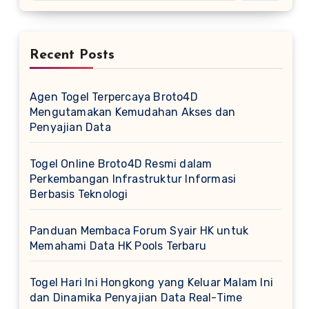
Recent Posts
Agen Togel Terpercaya Broto4D
Mengutamakan Kemudahan Akses dan
Penyajian Data
Togel Online Broto4D Resmi dalam
Perkembangan Infrastruktur Informasi
Berbasis Teknologi
Panduan Membaca Forum Syair HK untuk
Memahami Data HK Pools Terbaru
Togel Hari Ini Hongkong yang Keluar Malam Ini
dan Dinamika Penyajian Data Real-Time