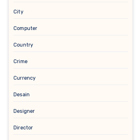
City
Computer
Country
Crime
Currency
Desain
Designer
Director