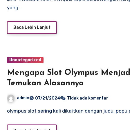
yang…
Baca Lebih Lanjut
Uncategorized
Mengapa Slot Olympus Menjadi
Temukan Alasannya
admin
07/21/2024
Tidak ada komentar
olympus slot sering kali dikaitkan dengan judul popu