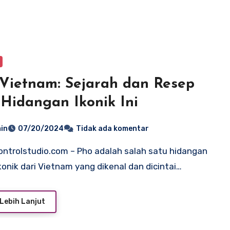
Vietnam: Sejarah dan Resep
 Hidangan Ikonik Ini
in
07/20/2024
Tidak ada komentar
ikonik dari Vietnam yang dikenal dan dicintai…
Lebih Lanjut