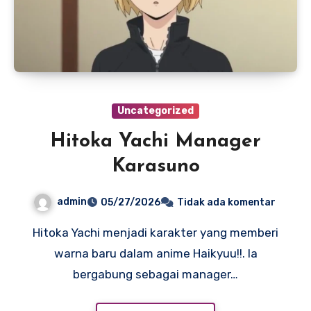
Uncategorized
Hitoka Yachi Manager
Karasuno
admin
05/27/2026
Tidak ada komentar
Hitoka Yachi menjadi karakter yang memberi
warna baru dalam anime Haikyuu!!. Ia
bergabung sebagai manager…