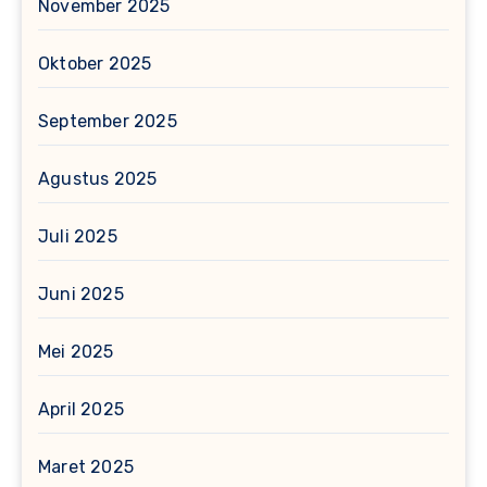
November 2025
Oktober 2025
September 2025
Agustus 2025
Juli 2025
Juni 2025
Mei 2025
April 2025
Maret 2025