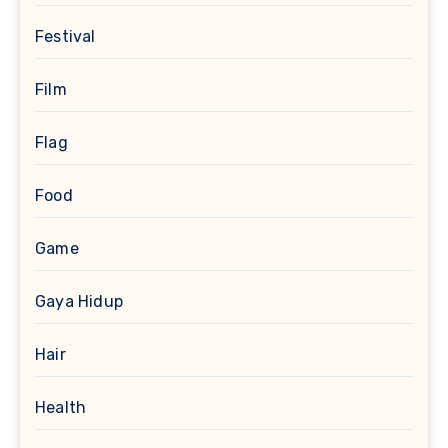
Festival
Film
Flag
Food
Game
Gaya Hidup
Hair
Health