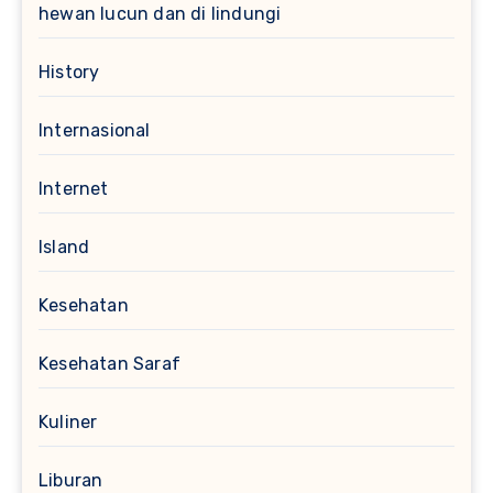
hewan lucun dan di lindungi
History
Internasional
Internet
Island
Kesehatan
Kesehatan Saraf
Kuliner
Liburan