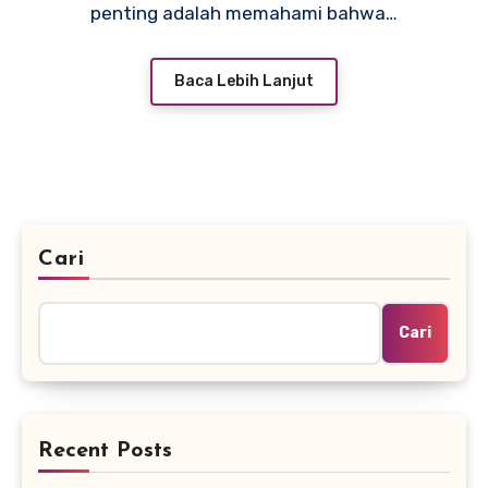
penting adalah memahami bahwa…
Baca Lebih Lanjut
Cari
Cari
Recent Posts