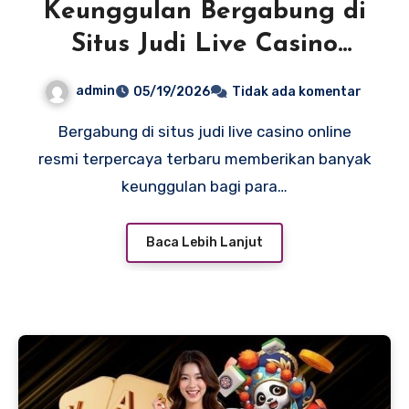
Keunggulan Bergabung di
Situs Judi Live Casino
Online Resmi Terpercaya
admin
05/19/2026
Tidak ada komentar
Terbaru
Bergabung di situs judi live casino online
resmi terpercaya terbaru memberikan banyak
keunggulan bagi para…
Baca Lebih Lanjut