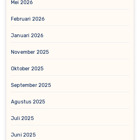
Mei 2026
Februari 2026
Januari 2026
November 2025
Oktober 2025
September 2025
Agustus 2025
Juli 2025
Juni 2025