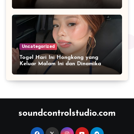
Terbaru
Uncategorized
Togel Hari Ini Hongkong yang
Keluar Malam Ini dan Dinamika
Penyajian Data Real-Time
soundcontrolstudio.com