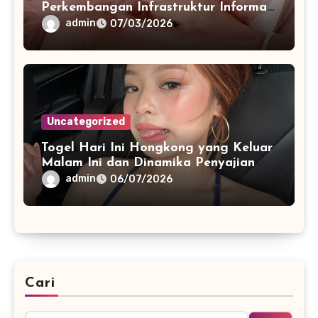
Perkembangan Infrastruktur Informasi
Berbasis Teknologi
admin
07/03/2026
Uncategorized
Togel Hari Ini Hongkong yang Keluar
Malam Ini dan Dinamika Penyajian
Data Real-Time
admin
06/07/2026
Cari