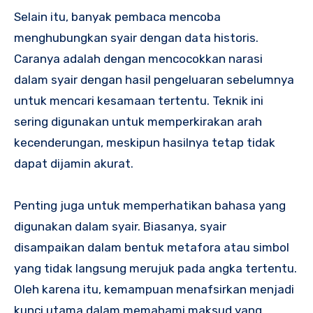
Selain itu, banyak pembaca mencoba
menghubungkan syair dengan data historis.
Caranya adalah dengan mencocokkan narasi
dalam syair dengan hasil pengeluaran sebelumnya
untuk mencari kesamaan tertentu. Teknik ini
sering digunakan untuk memperkirakan arah
kecenderungan, meskipun hasilnya tetap tidak
dapat dijamin akurat.
Penting juga untuk memperhatikan bahasa yang
digunakan dalam syair. Biasanya, syair
disampaikan dalam bentuk metafora atau simbol
yang tidak langsung merujuk pada angka tertentu.
Oleh karena itu, kemampuan menafsirkan menjadi
kunci utama dalam memahami maksud yang