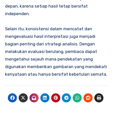
depan, karena setiap hasil tetap bersifat
independen.
Selain itu, konsistensi dalam mencatat dan
mengevaluasi hasil interpretasi juga menjadi
bagian penting dari strategi analisis. Dengan
melakukan evaluasi berulang, pembaca dapat
mengetahui sejauh mana pendekatan yang
digunakan memberikan gambaran yang mendekati
kenyataan atau hanya bersifat kebetulan semata.