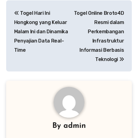
Navigasi
Togel Hari Ini
Togel Online Broto4D
pos
Hongkong yang Keluar
Resmi dalam
Malam Ini dan Dinamika
Perkembangan
Penyajian Data Real-
Infrastruktur
Time
Informasi Berbasis
Teknologi
By
admin