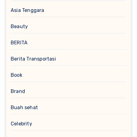
Asia Tenggara
Beauty
BERITA
Berita Transportasi
Book
Brand
Buah sehat
Celebrity