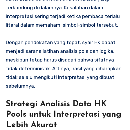
terkandung di dalamnya. Kesalahan dalam
interpretasi sering terjadi ketika pembaca terlalu
literal dalam memahami simbol-simbol tersebut.
Dengan pendekatan yang tepat, syair HK dapat
menjadi sarana latihan analisis pola dan logika,
meskipun tetap harus disadari bahwa sifatnya
tidak deterministik. Artinya, hasil yang diharapkan
tidak selalu mengikuti interpretasi yang dibuat
sebelumnya.
Strategi Analisis Data HK
Pools untuk Interpretasi yang
Lebih Akurat