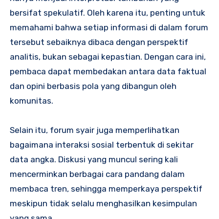
bersifat spekulatif. Oleh karena itu, penting untuk
memahami bahwa setiap informasi di dalam forum
tersebut sebaiknya dibaca dengan perspektif
analitis, bukan sebagai kepastian. Dengan cara ini,
pembaca dapat membedakan antara data faktual
dan opini berbasis pola yang dibangun oleh
komunitas.
Selain itu, forum syair juga memperlihatkan
bagaimana interaksi sosial terbentuk di sekitar
data angka. Diskusi yang muncul sering kali
mencerminkan berbagai cara pandang dalam
membaca tren, sehingga memperkaya perspektif
meskipun tidak selalu menghasilkan kesimpulan
yang sama.