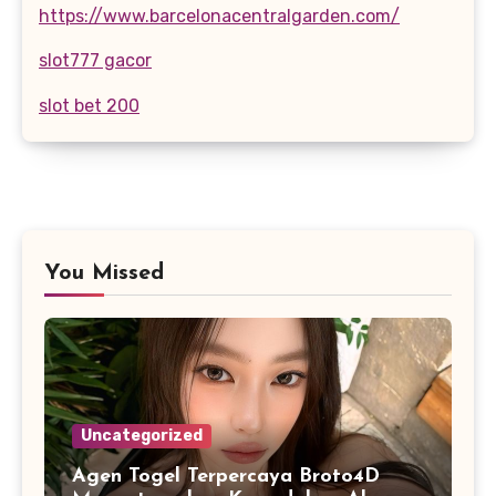
https://www.barcelonacentralgarden.com/
slot777 gacor
slot bet 200
You Missed
Uncategorized
Agen Togel Terpercaya Broto4D