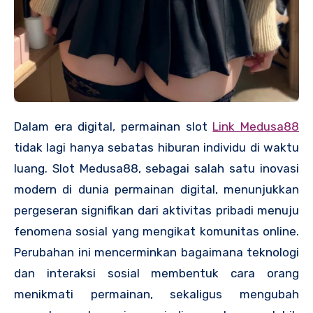
Dalam era digital, permainan slot
Link Medusa88
tidak lagi hanya sebatas hiburan individu di waktu
luang. Slot Medusa88, sebagai salah satu inovasi
modern di dunia permainan digital, menunjukkan
pergeseran signifikan dari aktivitas pribadi menuju
fenomena sosial yang mengikat komunitas online.
Perubahan ini mencerminkan bagaimana teknologi
dan interaksi sosial membentuk cara orang
menikmati permainan, sekaligus mengubah