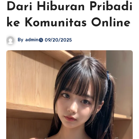
Dari Hiburan Pribadi
ke Komunitas Online
By
admin
09/20/2025