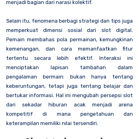
menjadi bagian dari narasi kolektif.
Selain itu, fenomena berbagi strategi dan tips juga
memperkuat dimensi sosial dari slot digital.
Pemain membahas pola permainan, kemungkinan
kemenangan, dan cara memanfaatkan fitur
tertentu secara lebih efektif. Interaksi ini
menciptakan lapisan tambahan dalam
pengalaman bermain: bukan hanya tentang
keberuntungan, tetapi juga tentang belajar dan
bertukar informasi. Hal ini mengubah persepsi slot
dari sekadar hiburan acak menjadi arena
kompetitif di mana pengetahuan dan
keterampilan memiliki nilai tersendiri.