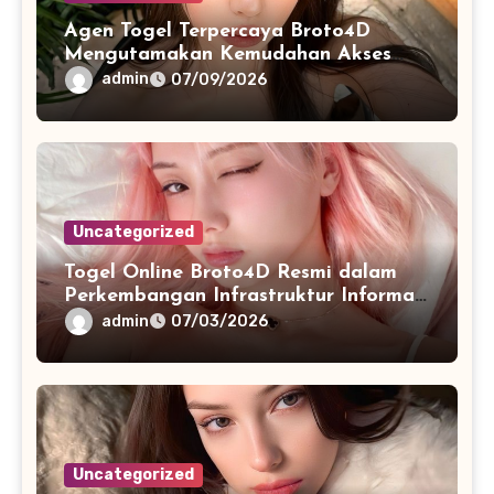
Agen Togel Terpercaya Broto4D
Mengutamakan Kemudahan Akses
dan Penyajian Data
admin
07/09/2026
Uncategorized
Togel Online Broto4D Resmi dalam
Perkembangan Infrastruktur Informasi
Berbasis Teknologi
admin
07/03/2026
Uncategorized