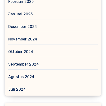
Februari 2025
Januari 2025
Desember 2024
November 2024
Oktober 2024
September 2024
Agustus 2024
Juli 2024