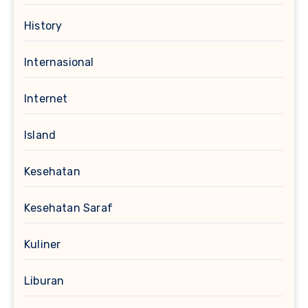
History
Internasional
Internet
Island
Kesehatan
Kesehatan Saraf
Kuliner
Liburan