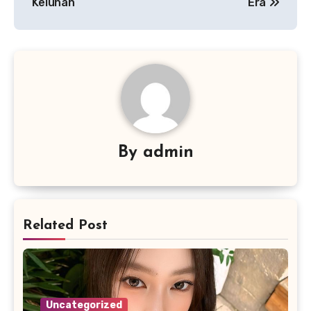
Keluhan
Era
By
admin
Related Post
Uncategorized