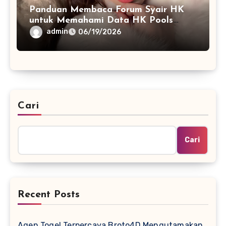
Panduan Membaca Forum Syair HK
untuk Memahami Data HK Pools
Terbaru
admin
06/19/2026
Cari
Cari
Recent Posts
Agen Togel Terpercaya Broto4D Mengutamakan