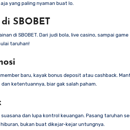
 aja yang paling nyaman buat lo.
n di SBOBET
nan di SBOBET. Dari judi bola, live casino, sampai game 
ulai taruhan!
mosi
 member baru, kayak bonus deposit atau cashback. Man
t dan ketentuannya, biar gak salah paham.
k
wa suasana dan lupa kontrol keuangan. Pasang taruhan s
u hiburan, bukan buat dikejar-kejar untungnya.