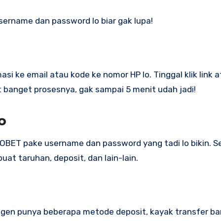
sername dan password lo biar gak lupa!
rmasi ke email atau kode ke nomor HP lo. Tinggal klik link 
t banget prosesnya, gak sampai 5 menit udah jadi!
o
SBOBET pake username dan password yang tadi lo bikin. Se
at taruhan, deposit, dan lain-lain.
ya agen punya beberapa metode deposit, kayak transfer ba