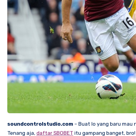
soundcontrolstudio.com
– Buat lo yang baru mau n
Tenang aja,
daftar SBOBET
itu gampang banget, bro!