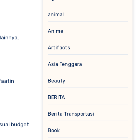
animal
Anime
lainnya,
Artifacts
Asia Tenggara
faatin
Beauty
BERITA
Berita Transportasi
esuai budget
Book