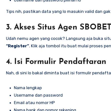
Tips nih, pastikan data yang lo masukin valid dan gak 
3. Akses Situs Agen SBOBET
Udah nemu agen yang cocok? Langsung aja buka sit
“Register”
. Klik aja tombol itu buat mulai proses pe
4. Isi Formulir Pendaftaran
Nah, di sini lo bakal diminta buat isi formulir pendaft
Nama lengkap
Username dan password
Email atau nomor HP
Nama bank dan nomor rekening