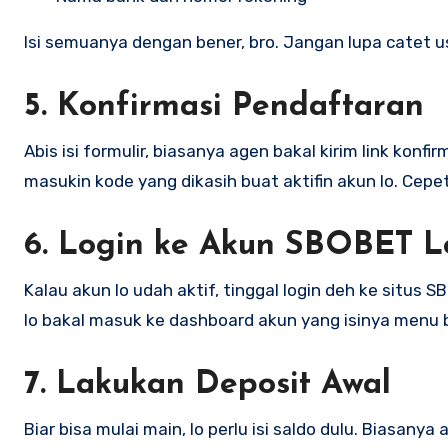
Isi semuanya dengan bener, bro. Jangan lupa catet u
5. Konfirmasi Pendaftaran
Abis isi formulir, biasanya agen bakal kirim link konfi
masukin kode yang dikasih buat aktifin akun lo. Cepe
6. Login ke Akun SBOBET L
Kalau akun lo udah aktif, tinggal login deh ke situs 
lo bakal masuk ke dashboard akun yang isinya menu bu
7. Lakukan Deposit Awal
Biar bisa mulai main, lo perlu isi saldo dulu. Biasan