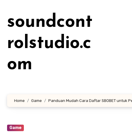
Lewati
ke
soundcont
konten
rolstudio.c
om
Home
Game
Panduan Mudah Cara Daftar SBOBET untuk P
Game