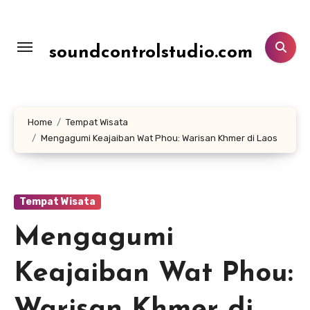
Lewati
ke
konten
soundcontrolstudio.com
Home
Tempat Wisata
Mengagumi Keajaiban Wat Phou: Warisan Khmer di Laos
Tempat Wisata
Mengagumi
Keajaiban Wat Phou: