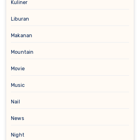
Kuliner
Liburan
Makanan
Mountain
Movie
Music
Nail
News
Night