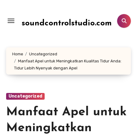
Lewati
ke
konten
soundcontrolstudio.com
Home
Uncategorized
Manfaat Apel untuk Meningkatkan Kualitas Tidur Anda:
Tidur Lebih Nyenyak dengan Apel
Uncategorized
Manfaat Apel untuk
Meningkatkan