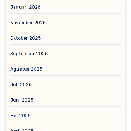
Januari 2026
November 2025
Oktober 2025
September 2025
Agustus 2025
Juli 2025
Juni 2025
Mei 2025