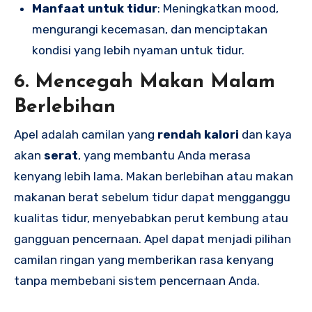
Manfaat untuk tidur
: Meningkatkan mood,
mengurangi kecemasan, dan menciptakan
kondisi yang lebih nyaman untuk tidur.
6.
Mencegah Makan Malam
Berlebihan
Apel adalah camilan yang
rendah kalori
dan kaya
akan
serat
, yang membantu Anda merasa
kenyang lebih lama. Makan berlebihan atau makan
makanan berat sebelum tidur dapat mengganggu
kualitas tidur, menyebabkan perut kembung atau
gangguan pencernaan. Apel dapat menjadi pilihan
camilan ringan yang memberikan rasa kenyang
tanpa membebani sistem pencernaan Anda.