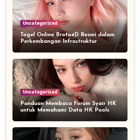
Uncategorized
Togel Online Broto4D Resmi dalam
Perkembangan Infrastruktur
Informasi Berbasis Teknologi
Uncategorized
Panduan Membaca Forum Syair HK
untuk Memahami Data HK Pools
Terbaru