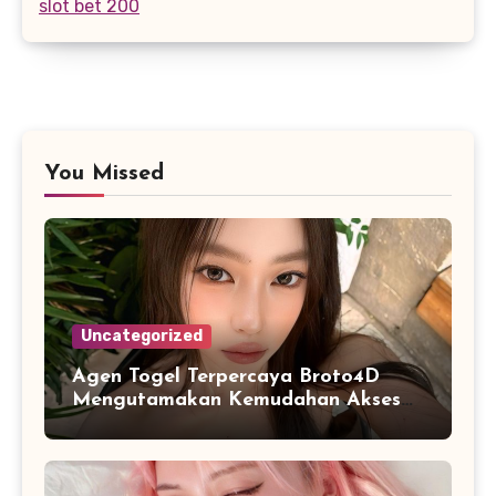
slot bet 200
You Missed
Uncategorized
Agen Togel Terpercaya Broto4D
Mengutamakan Kemudahan Akses
dan Penyajian Data