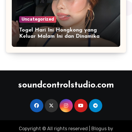
Uncategorized
Togel Hari Ini Hongkong yang
Keluar Malam Ini dan Dinamika
Penyajian Data Real-Time
soundcontrolstudio.com
Copyright © All rights reserved
|
Blogus
by