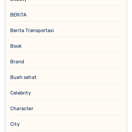
BERITA
Berita Transportasi
Book
Brand
Buah sehat
Celebrity
Character
City