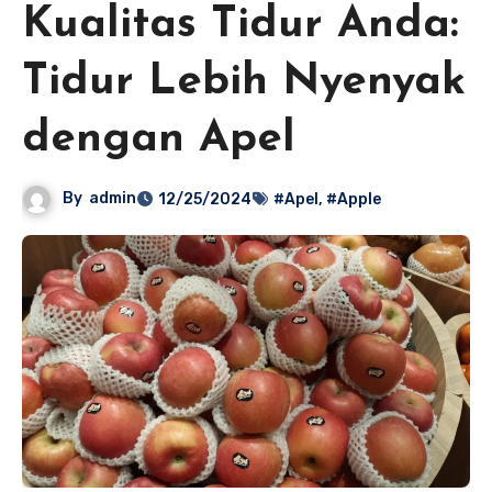
Kualitas Tidur Anda:
Tidur Lebih Nyenyak
dengan Apel
By
admin
12/25/2024
#Apel
,
#Apple