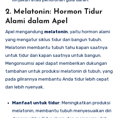
2.
Melatonin: Hormon Tidur
Alami dalam Apel
Apel mengandung
melatonin
, yaitu hormon alami
yang mengatur siklus tidur dan bangun tubuh.
Melatonin membantu tubuh tahu kapan saatnya
untuk tidur dan kapan saatnya untuk bangun.
Mengonsumsi apel dapat memberikan dukungan
tambahan untuk produksi melatonin di tubuh, yang
pada gilirannya membantu Anda tidur lebih cepat
dan lebih nyenyak.
Manfaat untuk tidur
: Meningkatkan produksi
melatonin, membantu tubuh menyesuaikan diri