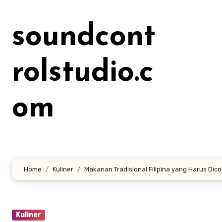
Lewati
ke
soundcont
konten
rolstudio.c
om
Home
Kuliner
Makanan Tradisional Filipina yang Harus Dic
Kuliner