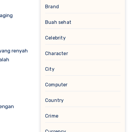
Brand
daging
Buah sehat
Celebrity
 yang renyah
Character
alah
City
Computer
Country
dengan
Crime
Currency