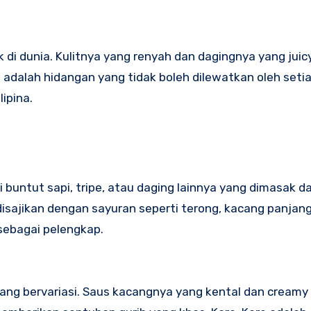
k di dunia. Kulitnya yang renyah dan dagingnya yang ju
n adalah hidangan yang tidak boleh dilewatkan oleh seti
ipina.
 buntut sapi, tripe, atau daging lainnya yang dimasak d
disajikan dengan sayuran seperti terong, kacang panjang
sebagai pelengkap.
ang bervariasi. Saus kacangnya yang kental dan cream