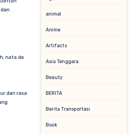
 contoh
 dan
animal
Anime
Artifacts
h, nata de
Asia Tenggara
Beauty
ur dan rasa
BERITA
ang
Berita Transportasi
Book