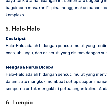
daya tarik utama hidangan ini, sementara bagoong 
bagaimana masakan Filipina menggunakan bahan-ba
kompleks.
5. Halo-Halo
Deskripsi
:
Halo-Halo adalah hidangan pencuci mulut yang terdir
coco, ubi ungu, dan es serut, yang disiram dengan sus
Mengapa Harus Dicoba
:
Halo-Halo adalah hidangan pencuci mulut yang meny
dalam satu mangkuk membuat setiap suapan menjadi
sempurna untuk mengakhiri petualangan kuliner Anda d
6. Lumpia