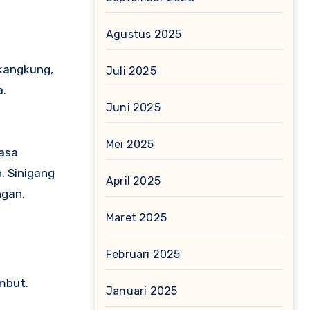
Agustus 2025
 kangkung,
Juli 2025
a.
Juni 2025
Mei 2025
asa
 Sinigang
April 2025
ngan.
Maret 2025
Februari 2025
mbut.
Januari 2025