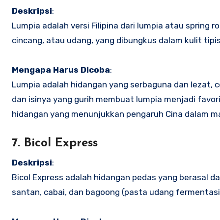
Deskripsi
:
Lumpia adalah versi Filipina dari lumpia atau spring r
cincang, atau udang, yang dibungkus dalam kulit tipi
Mengapa Harus Dicoba
:
Lumpia adalah hidangan yang serbaguna dan lezat, c
dan isinya yang gurih membuat lumpia menjadi favor
hidangan yang menunjukkan pengaruh Cina dalam mas
7. Bicol Express
Deskripsi
:
Bicol Express adalah hidangan pedas yang berasal dar
santan, cabai, dan bagoong (pasta udang fermentasi