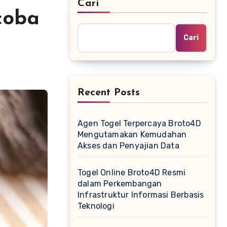
Cari
coba
Cari
Recent Posts
Agen Togel Terpercaya Broto4D
Mengutamakan Kemudahan
Akses dan Penyajian Data
Togel Online Broto4D Resmi
dalam Perkembangan
Infrastruktur Informasi Berbasis
Teknologi