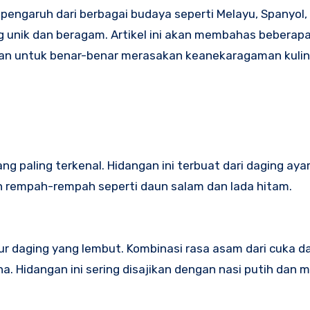
n pengaruh dari berbagai budaya seperti Melayu, Spanyol,
ng unik dan beragam. Artikel ini akan membahas bebera
tawan untuk benar-benar merasakan keanekaragaman kuli
ang paling terkenal. Hidangan ini terbuat dari daging ay
n rempah-rempah seperti daun salam dan lada hitam.
tur daging yang lembut. Kombinasi rasa asam dari cuka d
 Hidangan ini sering disajikan dengan nasi putih dan 