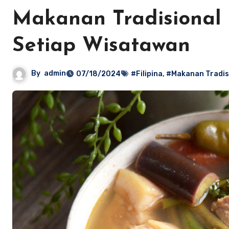
Makanan Tradisional 
Setiap Wisatawan
By
admin
07/18/2024
#Filipina
,
#Makanan Tradis