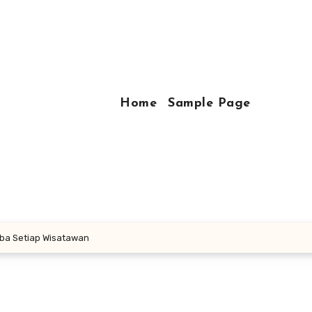
Home
Sample Page
oba Setiap Wisatawan