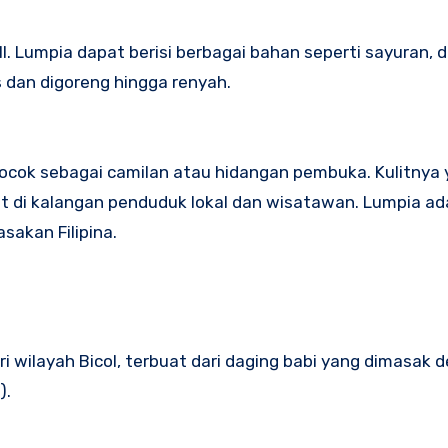
oll. Lumpia dapat berisi berbagai bahan seperti sayuran, 
s dan digoreng hingga renyah.
ocok sebagai camilan atau hidangan pembuka. Kulitnya
it di kalangan penduduk lokal dan wisatawan. Lumpia ad
akan Filipina.
i wilayah Bicol, terbuat dari daging babi yang dimasak 
).