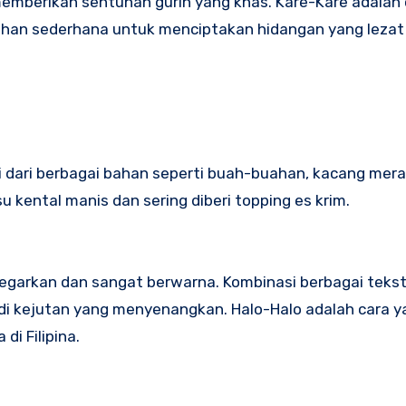
memberikan sentuhan gurih yang khas. Kare-Kare adalah
han sederhana untuk menciptakan hidangan yang lezat
i dari berbagai bahan seperti buah-buahan, kacang mera
u kental manis dan sering diberi topping es krim.
egarkan dan sangat berwarna. Kombinasi berbagai tekst
 kejutan yang menyenangkan. Halo-Halo adalah cara y
i Filipina.