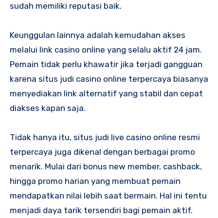
sudah memiliki reputasi baik.
Keunggulan lainnya adalah kemudahan akses
melalui link casino online yang selalu aktif 24 jam.
Pemain tidak perlu khawatir jika terjadi gangguan
karena situs judi casino online terpercaya biasanya
menyediakan link alternatif yang stabil dan cepat
diakses kapan saja.
Tidak hanya itu, situs judi live casino online resmi
terpercaya juga dikenal dengan berbagai promo
menarik. Mulai dari bonus new member, cashback,
hingga promo harian yang membuat pemain
mendapatkan nilai lebih saat bermain. Hal ini tentu
menjadi daya tarik tersendiri bagi pemain aktif.