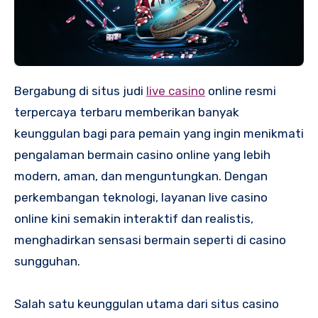
Bergabung di situs judi
live casino
online resmi
terpercaya terbaru memberikan banyak
keunggulan bagi para pemain yang ingin menikmati
pengalaman bermain casino online yang lebih
modern, aman, dan menguntungkan. Dengan
perkembangan teknologi, layanan live casino
online kini semakin interaktif dan realistis,
menghadirkan sensasi bermain seperti di casino
sungguhan.
Salah satu keunggulan utama dari situs casino