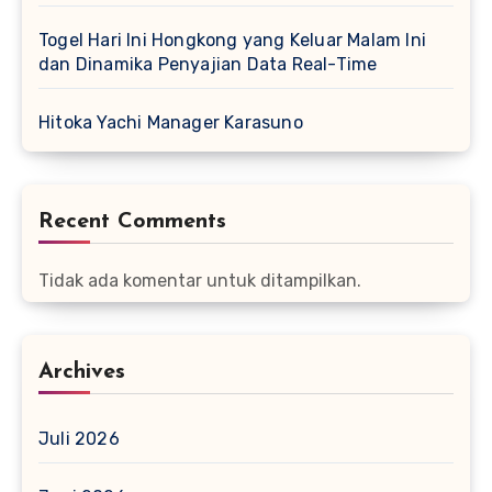
Togel Hari Ini Hongkong yang Keluar Malam Ini
dan Dinamika Penyajian Data Real-Time
Hitoka Yachi Manager Karasuno
Recent Comments
Tidak ada komentar untuk ditampilkan.
Archives
Juli 2026