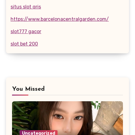
situs slot qris
https://www.barcelonacentralgarden.com/
slot777 gacor
slot bet 200
You Missed
Uncategorized