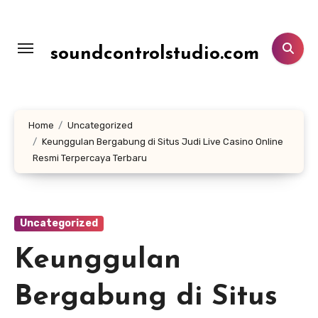
Lewati
ke
konten
soundcontrolstudio.com
Home
Uncategorized
Keunggulan Bergabung di Situs Judi Live Casino Online
Resmi Terpercaya Terbaru
Uncategorized
Keunggulan
Bergabung di Situs