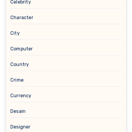
Celebrity
Character
City
Computer
Country
Crime
Currency
Desain
Designer