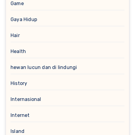
Game
Gaya Hidup
Hair
Health
hewan lucun dan di lindungi
History
Internasional
Internet
Island