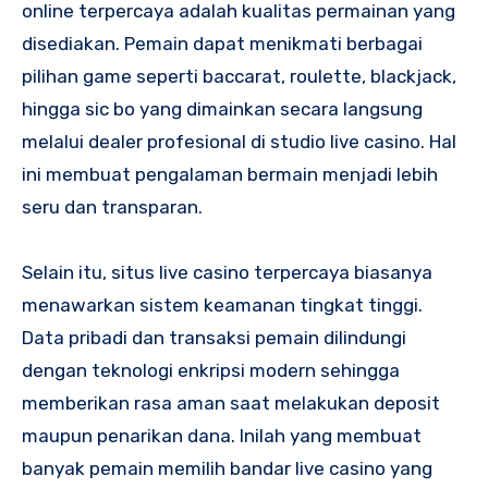
online terpercaya adalah kualitas permainan yang
disediakan. Pemain dapat menikmati berbagai
pilihan game seperti baccarat, roulette, blackjack,
hingga sic bo yang dimainkan secara langsung
melalui dealer profesional di studio live casino. Hal
ini membuat pengalaman bermain menjadi lebih
seru dan transparan.
Selain itu, situs live casino terpercaya biasanya
menawarkan sistem keamanan tingkat tinggi.
Data pribadi dan transaksi pemain dilindungi
dengan teknologi enkripsi modern sehingga
memberikan rasa aman saat melakukan deposit
maupun penarikan dana. Inilah yang membuat
banyak pemain memilih bandar live casino yang