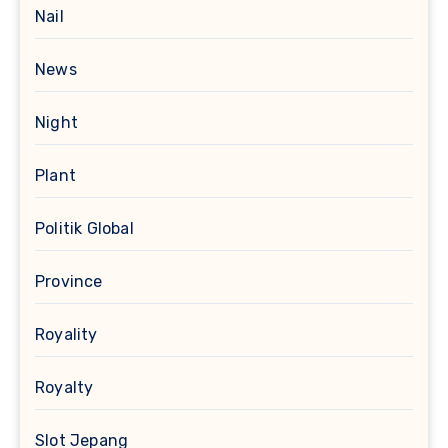
Nail
News
Night
Plant
Politik Global
Province
Royality
Royalty
Slot Jepang