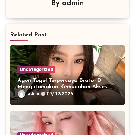
By
admin
Related Post
Uncategorized
Agen Togel Terpercaya Broto4D
Mengutamakan Kemudahan Akses
dan Penyajian Data
admin
07/09/2026