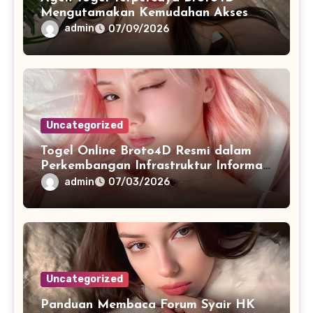
Mengutamakan Kemudahan Akses
dan Penyajian Data
admin
07/09/2026
Uncategorized
Togel Online Broto4D Resmi dalam
Perkembangan Infrastruktur Informasi
Berbasis Teknologi
admin
07/03/2026
Uncategorized
Panduan Membaca Forum Syair HK