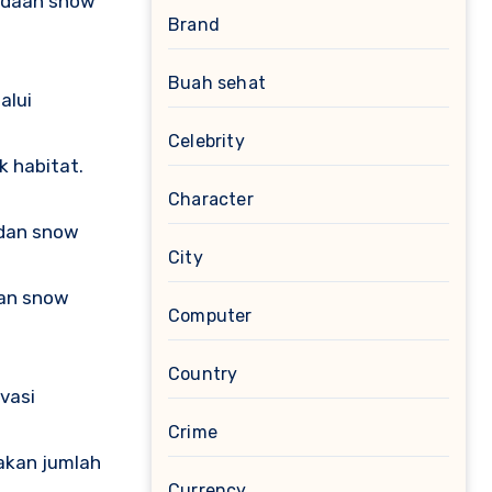
adaan snow
Brand
Buah sehat
alui
Celebrity
k habitat.
Character
 dan snow
City
gan snow
Computer
Country
vasi
Crime
akan jumlah
Currency