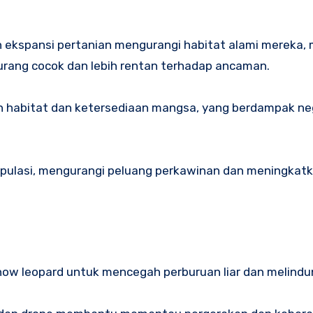
n ekspansi pertanian mengurangi habitat alami mereka
urang cocok dan lebih rentan terhadap ancaman.
 habitat dan ketersediaan mangsa, yang berdampak ne
pulasi, mengurangi peluang perkawinan dan meningkatka
snow leopard untuk mencegah perburuan liar dan melindu