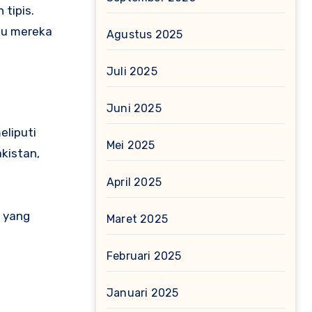
tipis.
tu mereka
Agustus 2025
Juli 2025
Juni 2025
eliputi
Mei 2025
akistan,
April 2025
t yang
Maret 2025
Februari 2025
Januari 2025