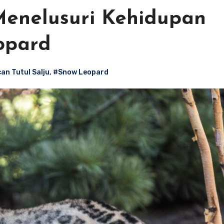
enelusuri Kehidupan
opard
an Tutul Salju
,
#Snow Leopard