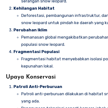
serangan snow leopard.
Kehilangan Habitat
Deforestasi, pembangunan infrastruktur, da
snow leopard untuk pindah ke daerah yang k
Perubahan Iklim
Pemanasan global mengakibatkan perubahan
populasi snow leopard.
Fragmentasi Populasi
Fragmentasi habitat menyebabkan isolasi po
kepunahan lokal.
Upaya Konservasi
Patroli Anti-Perburuan
Patroli anti-perburuan dilakukan di habitat 
yang ada.