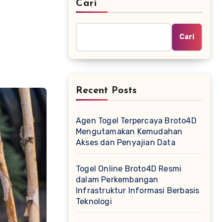
Cari
Cari
Recent Posts
Agen Togel Terpercaya Broto4D
Mengutamakan Kemudahan
Akses dan Penyajian Data
Togel Online Broto4D Resmi
dalam Perkembangan
Infrastruktur Informasi Berbasis
Teknologi