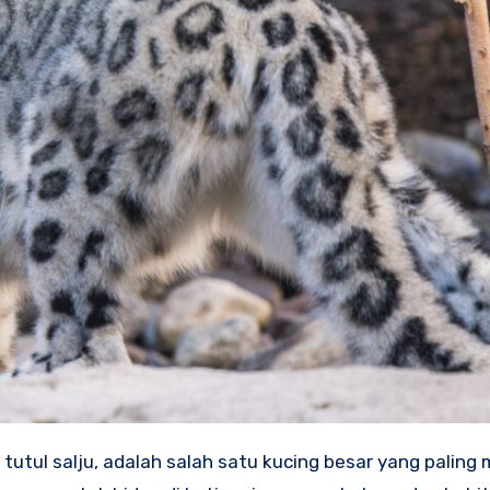
utul salju, adalah salah satu kucing besar yang paling 