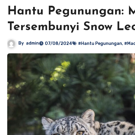
Hantu Pegunungan: M
Tersembunyi Snow Le
By
admin
07/08/2024
#Hantu Pegunungan
,
#Mac