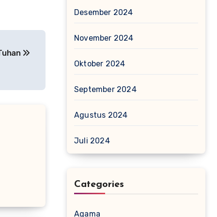
Desember 2024
November 2024
 Tuhan
Oktober 2024
September 2024
Agustus 2024
Juli 2024
Categories
Agama