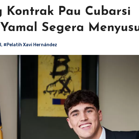
 Kontrak Pau Cubarsi
 Yamal Segera Menyusu
l
,
#Pelatih Xavi Hernández