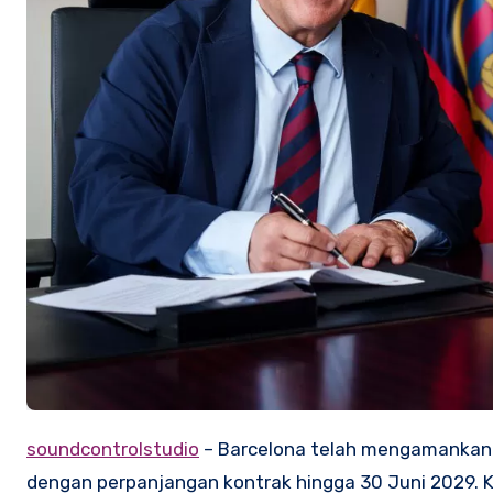
soundcontrolstudio
– Barcelona telah mengamankan m
dengan perpanjangan kontrak hingga 30 Juni 2029.