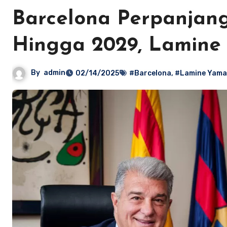
Barcelona Perpanjang
Hingga 2029, Lamine
By
admin
02/14/2025
#Barcelona
,
#Lamine Yama