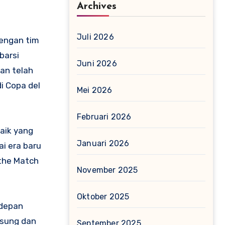
Archives
Juli 2026
dengan tim
barsi
Juni 2026
an telah
i Copa del
Mei 2026
Februari 2026
aik yang
Januari 2026
i era baru
 the Match
November 2025
Oktober 2025
depan
gsung dan
September 2025