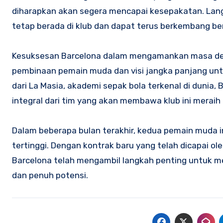
diharapkan akan segera mencapai kesepakatan. Lang
tetap berada di klub dan dapat terus berkembang b
Kesuksesan Barcelona dalam mengamankan masa dep
pembinaan pemain muda dan visi jangka panjang unt
dari La Masia, akademi sepak bola terkenal di dunia
integral dari tim yang akan membawa klub ini merai
Dalam beberapa bulan terakhir, kedua pemain muda 
tertinggi. Dengan kontrak baru yang telah dicapai o
Barcelona telah mengambil langkah penting untuk m
dan penuh potensi.