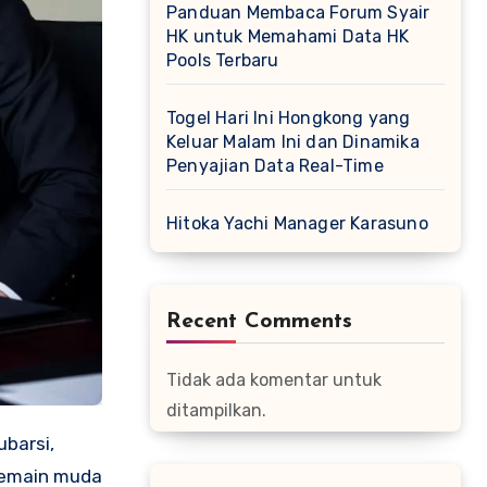
Panduan Membaca Forum Syair
HK untuk Memahami Data HK
Pools Terbaru
Togel Hari Ini Hongkong yang
Keluar Malam Ini dan Dinamika
Penyajian Data Real-Time
Hitoka Yachi Manager Karasuno
Recent Comments
Tidak ada komentar untuk
ditampilkan.
barsi,
pemain muda