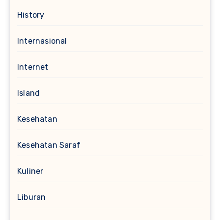
History
Internasional
Internet
Island
Kesehatan
Kesehatan Saraf
Kuliner
Liburan