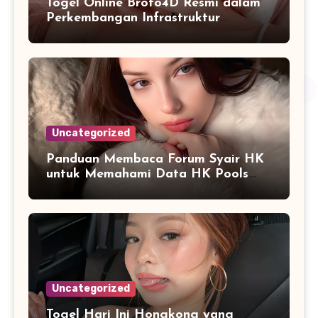
Togel Online Broto4D Resmi dalam
Perkembangan Infrastruktur
Informasi Berbasis Teknologi
Uncategorized
Panduan Membaca Forum Syair HK
untuk Memahami Data HK Pools
Terbaru
Uncategorized
Togel Hari Ini Hongkong yang