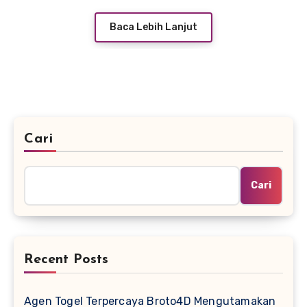
Baca Lebih Lanjut
Cari
Cari
Recent Posts
Agen Togel Terpercaya Broto4D Mengutamakan