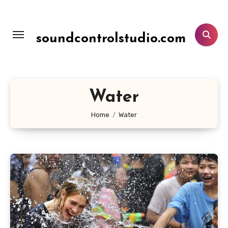
Lewati
ke
konten
soundcontrolstudio.com
Water
Home
Water