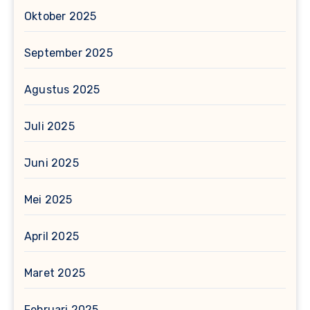
Oktober 2025
September 2025
Agustus 2025
Juli 2025
Juni 2025
Mei 2025
April 2025
Maret 2025
Februari 2025