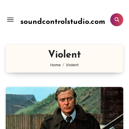
Lewati
ke
konten
soundcontrolstudio.com
Violent
Home
Violent