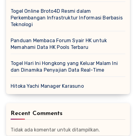
Togel Online Broto4D Resmi dalam
Perkembangan Infrastruktur Informasi Berbasis
Teknologi
Panduan Membaca Forum Syair HK untuk
Memahami Data HK Pools Terbaru
Togel Hari Ini Hongkong yang Keluar Malam Ini
dan Dinamika Penyajian Data Real-Time
Hitoka Yachi Manager Karasuno
Recent Comments
Tidak ada komentar untuk ditampilkan.