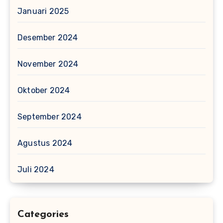
Januari 2025
Desember 2024
November 2024
Oktober 2024
September 2024
Agustus 2024
Juli 2024
Categories