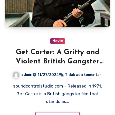
Movie
Get Carter: A Gritty and
Violent British Gangster
Film
admin
11/27/2024
Tidak ada komentar
soundcontrolstudio.com – Released in 1971,
Get Carter is a British gangster film that
stands as…