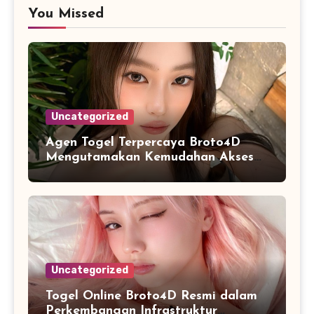
You Missed
Uncategorized
Agen Togel Terpercaya Broto4D
Mengutamakan Kemudahan Akses
dan Penyajian Data
Uncategorized
Togel Online Broto4D Resmi dalam
Perkembangan Infrastruktur