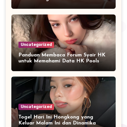
Informasi Berbasis Teknologi
Uncategorized
Panduan Membaca Forum Syair HK
untuk Memahami Data HK Pools
Terbaru
Uncategorized
Togel Hari Ini Hongkong yang
Keluar Malam Ini dan Dinamika