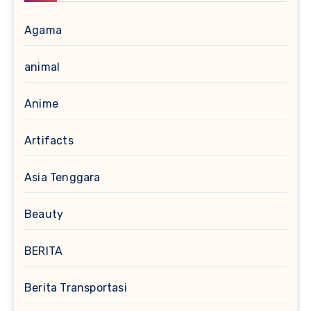
Agama
animal
Anime
Artifacts
Asia Tenggara
Beauty
BERITA
Berita Transportasi