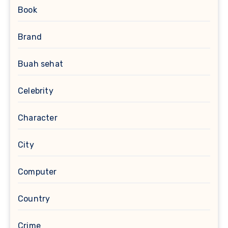
Book
Brand
Buah sehat
Celebrity
Character
City
Computer
Country
Crime