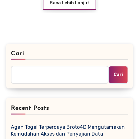
Baca Lebih Lanjut
Cari
Cari
Recent Posts
Agen Togel Terpercaya Broto4D Mengutamakan
Kemudahan Akses dan Penyajian Data