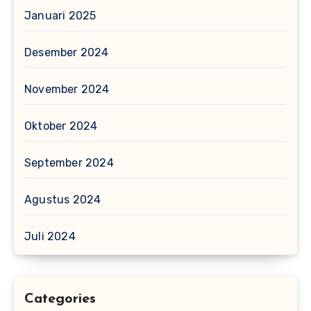
Januari 2025
Desember 2024
November 2024
Oktober 2024
September 2024
Agustus 2024
Juli 2024
Categories