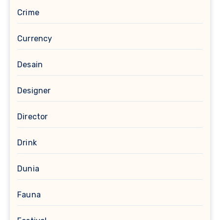
Crime
Currency
Desain
Designer
Director
Drink
Dunia
Fauna