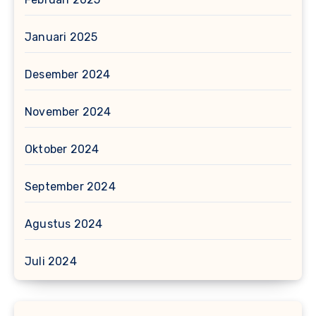
Januari 2025
Desember 2024
November 2024
Oktober 2024
September 2024
Agustus 2024
Juli 2024