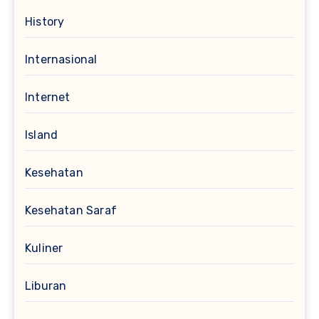
History
Internasional
Internet
Island
Kesehatan
Kesehatan Saraf
Kuliner
Liburan