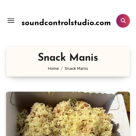
Lewati
ke
konten
soundcontrolstudio.com
Snack Manis
Home
Snack Manis