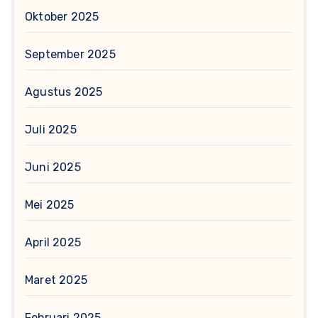
Oktober 2025
September 2025
Agustus 2025
Juli 2025
Juni 2025
Mei 2025
April 2025
Maret 2025
Februari 2025