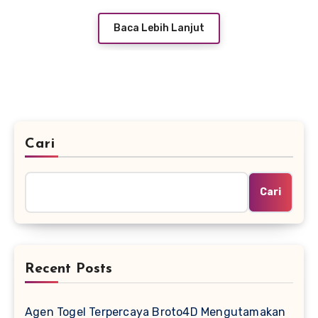
Baca Lebih Lanjut
Cari
Cari
Recent Posts
Agen Togel Terpercaya Broto4D Mengutamakan