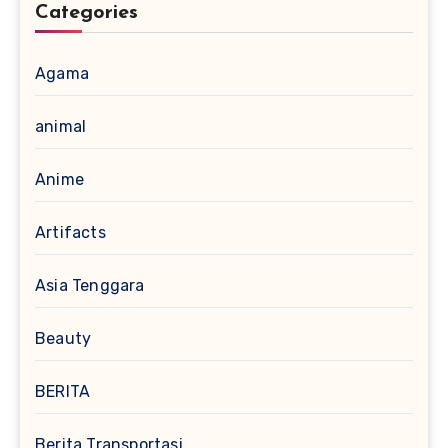
Categories
Agama
animal
Anime
Artifacts
Asia Tenggara
Beauty
BERITA
Berita Transportasi