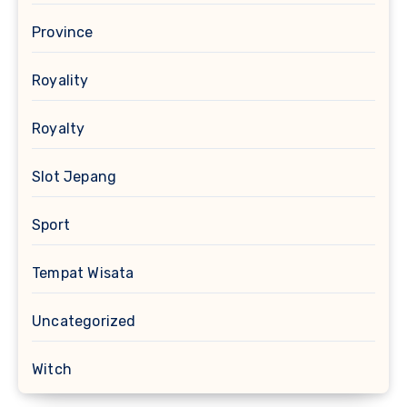
Province
Royality
Royalty
Slot Jepang
Sport
Tempat Wisata
Uncategorized
Witch