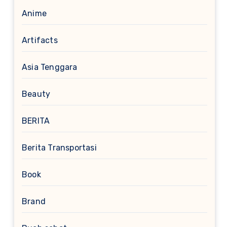
Anime
Artifacts
Asia Tenggara
Beauty
BERITA
Berita Transportasi
Book
Brand