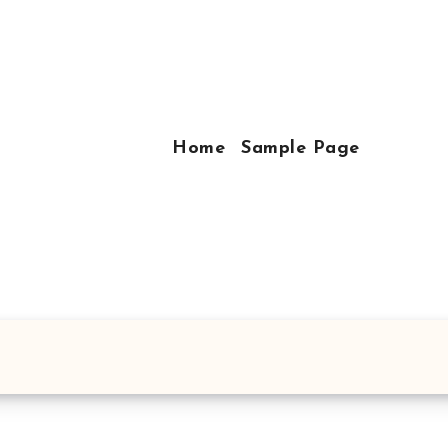
Home
Sample Page