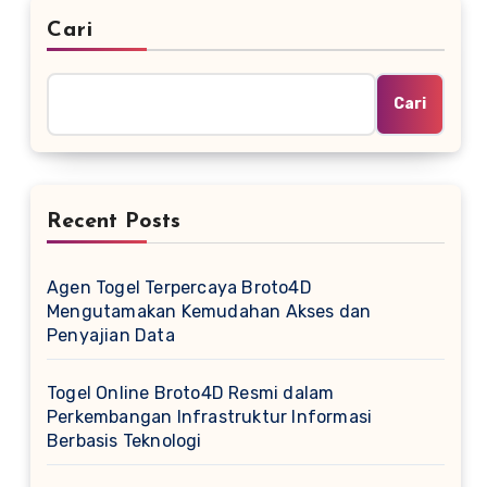
Cari
Cari
Recent Posts
Agen Togel Terpercaya Broto4D
Mengutamakan Kemudahan Akses dan
Penyajian Data
Togel Online Broto4D Resmi dalam
Perkembangan Infrastruktur Informasi
Berbasis Teknologi