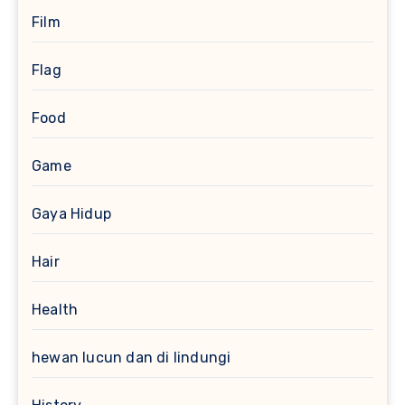
Film
Flag
Food
Game
Gaya Hidup
Hair
Health
hewan lucun dan di lindungi