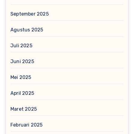
September 2025
Agustus 2025
Juli 2025
Juni 2025
Mei 2025
April 2025
Maret 2025
Februari 2025