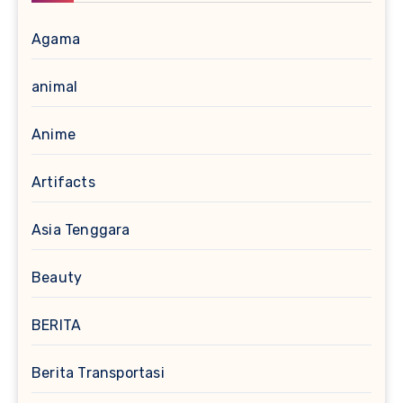
Agama
animal
Anime
Artifacts
Asia Tenggara
Beauty
BERITA
Berita Transportasi