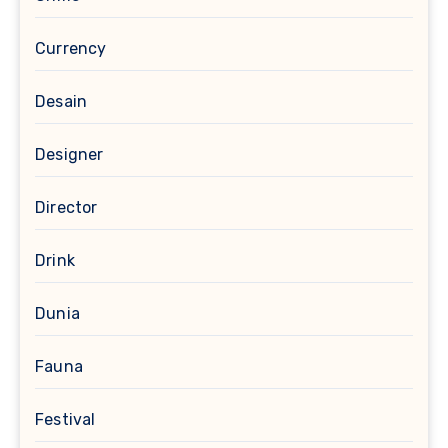
Currency
Desain
Designer
Director
Drink
Dunia
Fauna
Festival