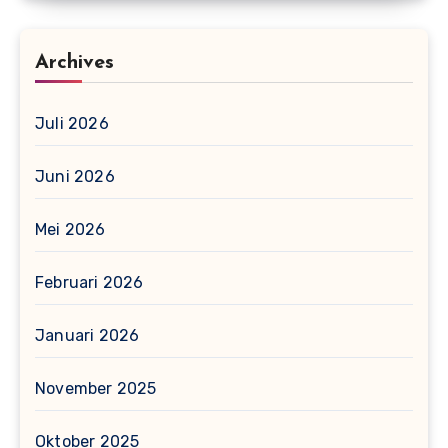
Archives
Juli 2026
Juni 2026
Mei 2026
Februari 2026
Januari 2026
November 2025
Oktober 2025