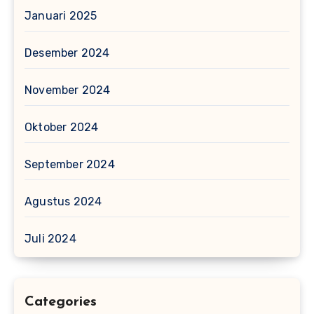
Januari 2025
Desember 2024
November 2024
Oktober 2024
September 2024
Agustus 2024
Juli 2024
Categories