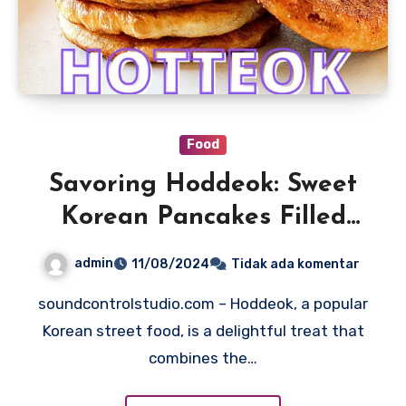
Food
Savoring Hoddeok: Sweet
Korean Pancakes Filled
with Syrup
admin
11/08/2024
Tidak ada komentar
soundcontrolstudio.com – Hoddeok, a popular
Korean street food, is a delightful treat that
combines the…