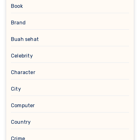
Book
Brand
Buah sehat
Celebrity
Character
City
Computer
Country
Crime