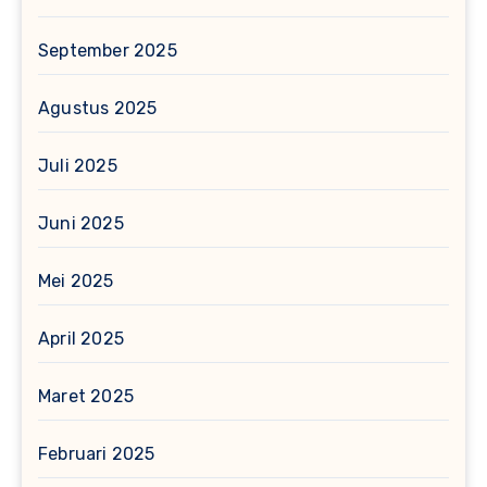
September 2025
Agustus 2025
Juli 2025
Juni 2025
Mei 2025
April 2025
Maret 2025
Februari 2025