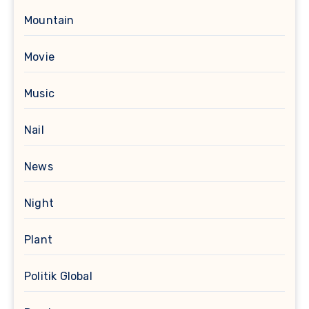
Mountain
Movie
Music
Nail
News
Night
Plant
Politik Global