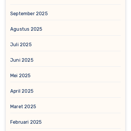
September 2025
Agustus 2025
Juli 2025
Juni 2025
Mei 2025
April 2025
Maret 2025
Februari 2025