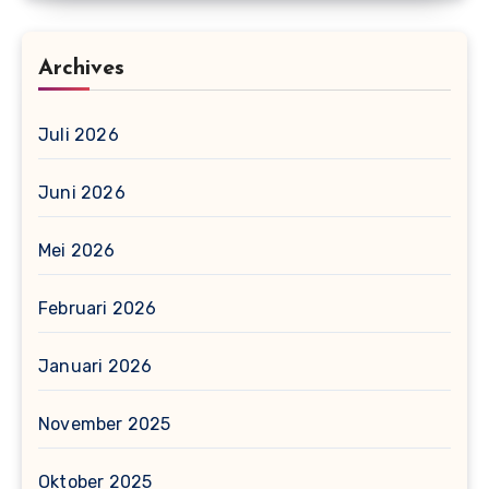
Archives
Juli 2026
Juni 2026
Mei 2026
Februari 2026
Januari 2026
November 2025
Oktober 2025