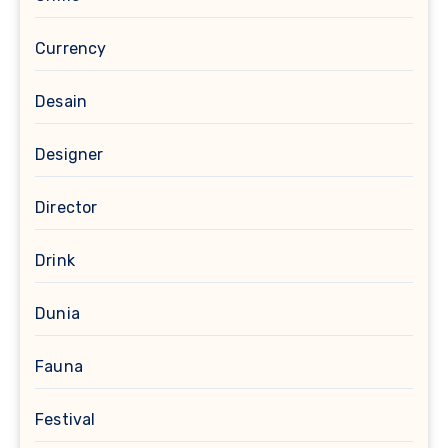
Currency
Desain
Designer
Director
Drink
Dunia
Fauna
Festival