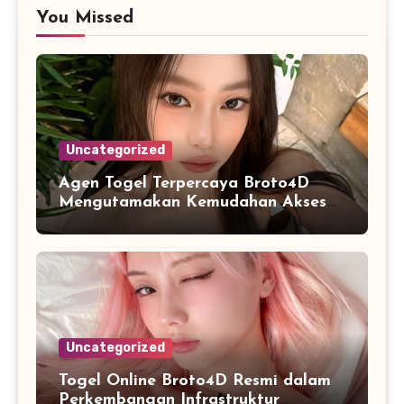
You Missed
Uncategorized
Agen Togel Terpercaya Broto4D
Mengutamakan Kemudahan Akses
dan Penyajian Data
Uncategorized
Togel Online Broto4D Resmi dalam
Perkembangan Infrastruktur