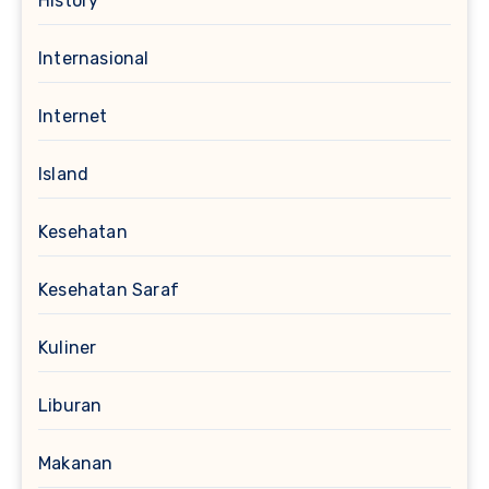
History
Internasional
Internet
Island
Kesehatan
Kesehatan Saraf
Kuliner
Liburan
Makanan