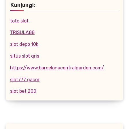
Kunjungi:
toto slot
TRISULA88
slot depo 10k
situs slot qris
https://www.barcelonacentralgarden.com/
slot777 gacor
slot bet 200