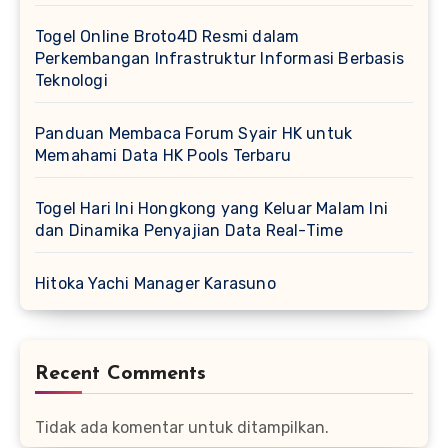
Togel Online Broto4D Resmi dalam
Perkembangan Infrastruktur Informasi Berbasis
Teknologi
Panduan Membaca Forum Syair HK untuk
Memahami Data HK Pools Terbaru
Togel Hari Ini Hongkong yang Keluar Malam Ini
dan Dinamika Penyajian Data Real-Time
Hitoka Yachi Manager Karasuno
Recent Comments
Tidak ada komentar untuk ditampilkan.