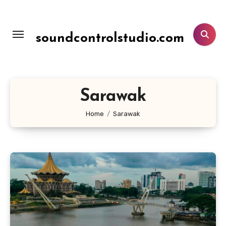
Lewati
ke
konten
soundcontrolstudio.com
Sarawak
Home
Sarawak