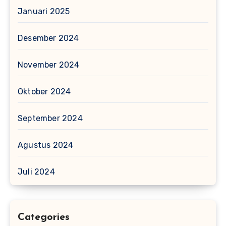
Januari 2025
Desember 2024
November 2024
Oktober 2024
September 2024
Agustus 2024
Juli 2024
Categories