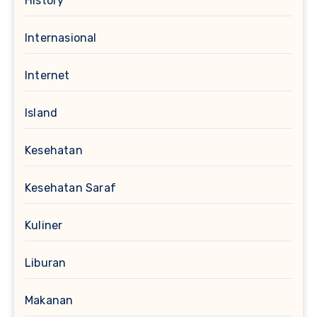
History
Internasional
Internet
Island
Kesehatan
Kesehatan Saraf
Kuliner
Liburan
Makanan