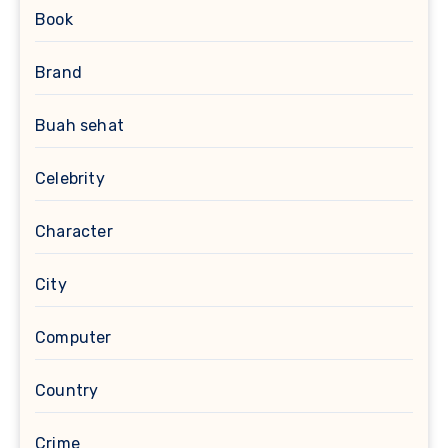
Book
Brand
Buah sehat
Celebrity
Character
City
Computer
Country
Crime