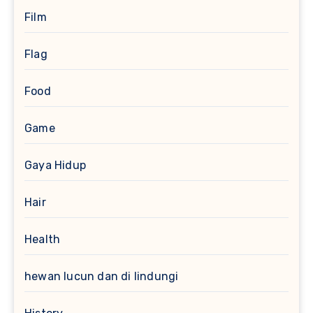
Film
Flag
Food
Game
Gaya Hidup
Hair
Health
hewan lucun dan di lindungi