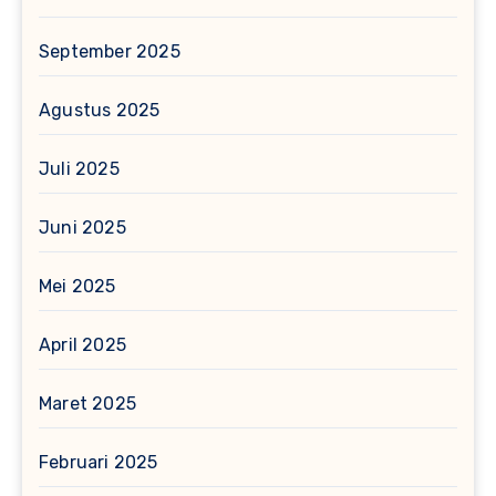
September 2025
Agustus 2025
Juli 2025
Juni 2025
Mei 2025
April 2025
Maret 2025
Februari 2025