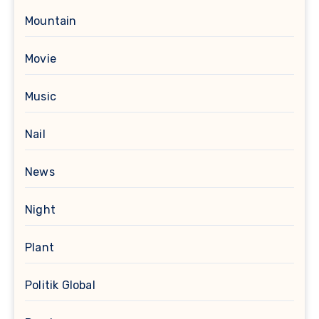
Mountain
Movie
Music
Nail
News
Night
Plant
Politik Global