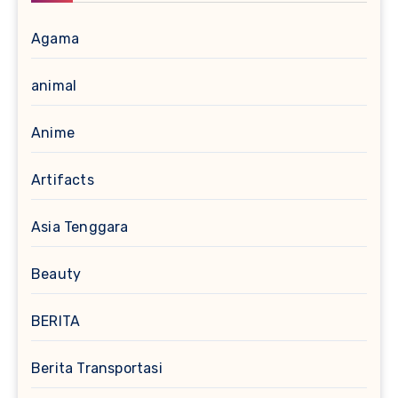
Agama
animal
Anime
Artifacts
Asia Tenggara
Beauty
BERITA
Berita Transportasi