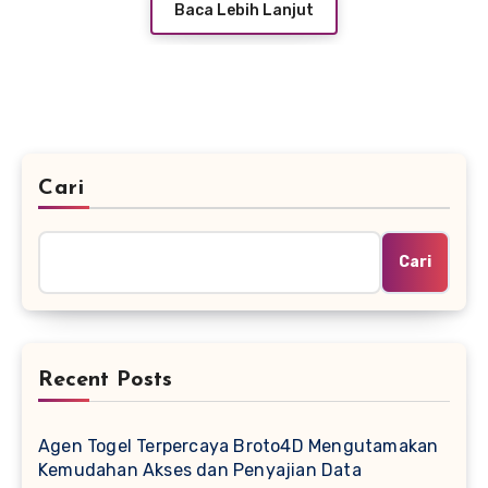
Baca Lebih Lanjut
Cari
Cari
Recent Posts
Agen Togel Terpercaya Broto4D Mengutamakan
Kemudahan Akses dan Penyajian Data