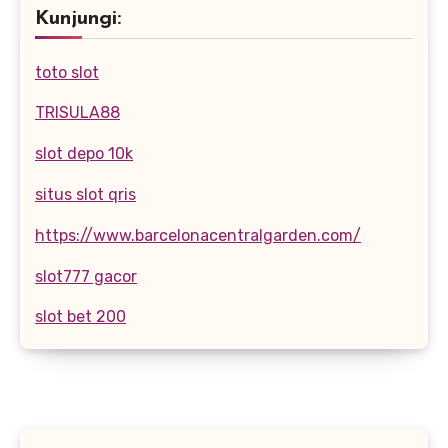
Kunjungi:
toto slot
TRISULA88
slot depo 10k
situs slot qris
https://www.barcelonacentralgarden.com/
slot777 gacor
slot bet 200