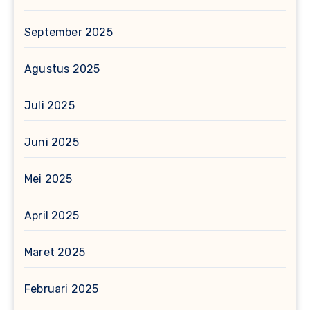
September 2025
Agustus 2025
Juli 2025
Juni 2025
Mei 2025
April 2025
Maret 2025
Februari 2025