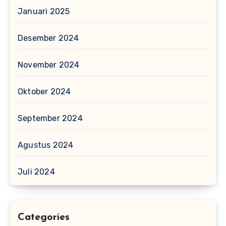
Januari 2025
Desember 2024
November 2024
Oktober 2024
September 2024
Agustus 2024
Juli 2024
Categories