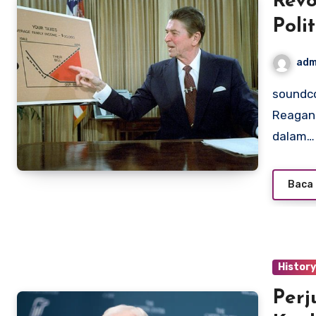
Revo
Poli
adm
soundcontrolstudio.com – Pada awal 1980-an, Ronald
Reagan 
dalam…
Baca 
Histor
Perj