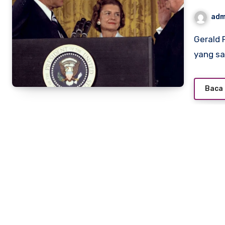
adm
Gerald Ford, Presiden Amerika Serikat ke-38, adalah sosok
yang sa
Baca 