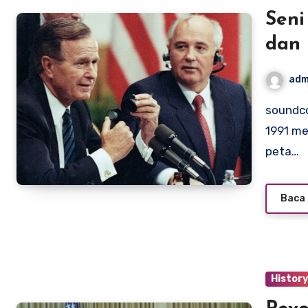
Seni
dan 
adm
soundcontrolstudio.com – Runtuhnya Uni Soviet pada akhir
1991 me
peta…
Baca 
Histor