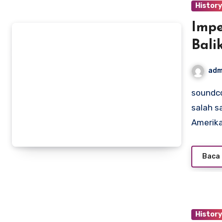
Histor
Impe
Bali
adm
soundcontrolstudio.com – Impeachment Bill Clinton adalah
salah s
Amerik
Baca 
Histor