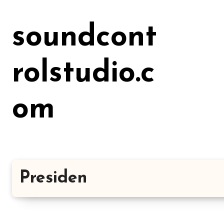
Lewati
ke
soundcont
konten
rolstudio.c
om
Presiden