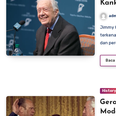
Kank
Bert
adm
Jimmy Carter, mantan Presiden Amerika Serikat yang
terkena
dan pe
Baca 
Histor
Gera
Mod