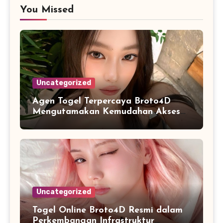
You Missed
Uncategorized
Agen Togel Terpercaya Broto4D
Mengutamakan Kemudahan Akses
dan Penyajian Data
Uncategorized
Togel Online Broto4D Resmi dalam
Perkembangan Infrastruktur