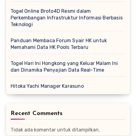
Togel Online Broto4D Resmi dalam
Perkembangan Infrastruktur Informasi Berbasis
Teknologi
Panduan Membaca Forum Syair HK untuk
Memahami Data HK Pools Terbaru
Togel Hari Ini Hongkong yang Keluar Malam Ini
dan Dinamika Penyajian Data Real-Time
Hitoka Yachi Manager Karasuno
Recent Comments
Tidak ada komentar untuk ditampilkan.