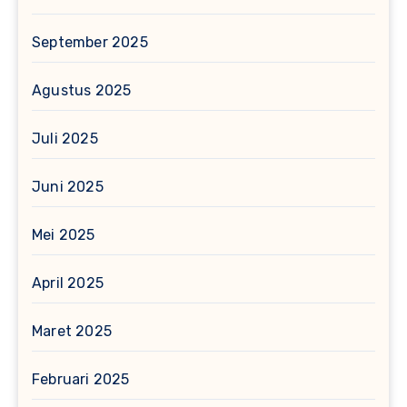
September 2025
Agustus 2025
Juli 2025
Juni 2025
Mei 2025
April 2025
Maret 2025
Februari 2025