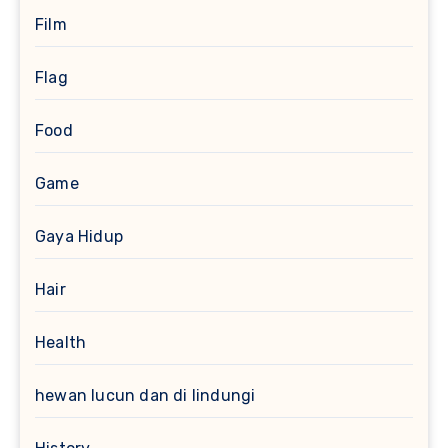
Film
Flag
Food
Game
Gaya Hidup
Hair
Health
hewan lucun dan di lindungi