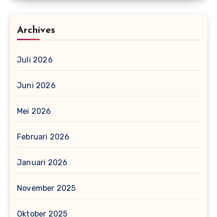
Archives
Juli 2026
Juni 2026
Mei 2026
Februari 2026
Januari 2026
November 2025
Oktober 2025