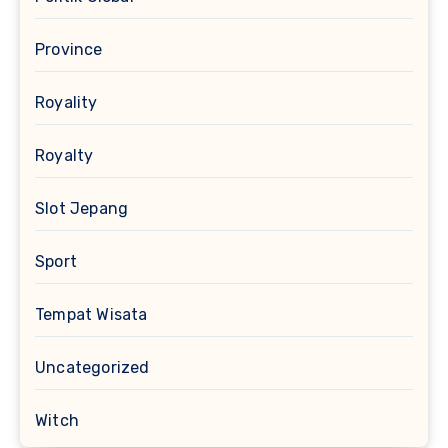
Province
Royality
Royalty
Slot Jepang
Sport
Tempat Wisata
Uncategorized
Witch