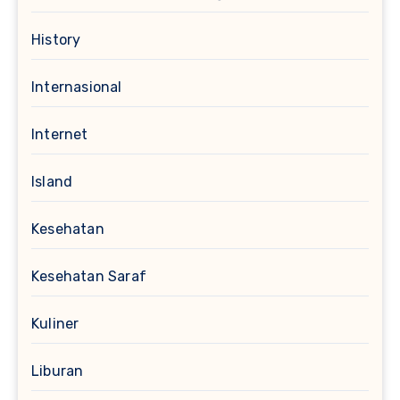
History
Internasional
Internet
Island
Kesehatan
Kesehatan Saraf
Kuliner
Liburan