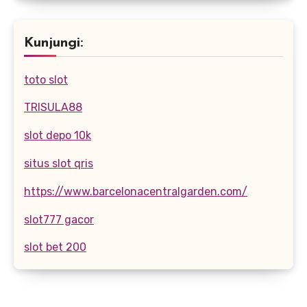
Kunjungi:
toto slot
TRISULA88
slot depo 10k
situs slot qris
https://www.barcelonacentralgarden.com/
slot777 gacor
slot bet 200