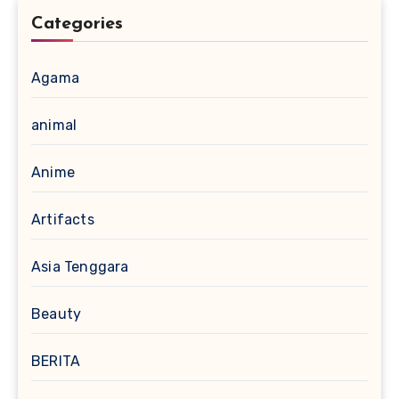
Categories
Agama
animal
Anime
Artifacts
Asia Tenggara
Beauty
BERITA