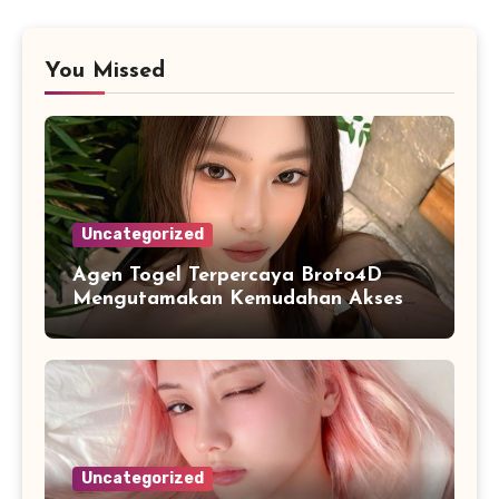
You Missed
Uncategorized
Agen Togel Terpercaya Broto4D
Mengutamakan Kemudahan Akses
dan Penyajian Data
Uncategorized