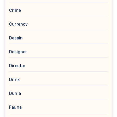
Crime
Currency
Desain
Designer
Director
Drink
Dunia
Fauna