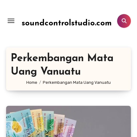
Lewati
ke
konten
soundcontrolstudio.com
Perkembangan Mata
Uang Vanuatu
Home
Perkembangan Mata Uang Vanuatu