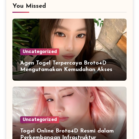
You Missed
Uncategorized
Agen Togel Terpercaya Broto4D
Mengutamakan Kemudahan Akses
dan Penyajian Data
Uncategorized
Togel Online Broto4D Resmi dalam
Perkembangan Infrastruktur