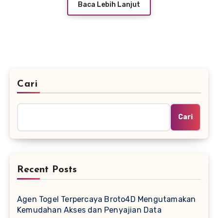
Baca Lebih Lanjut
Cari
Cari
Recent Posts
Agen Togel Terpercaya Broto4D Mengutamakan
Kemudahan Akses dan Penyajian Data