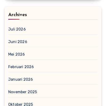
Archives
Juli 2026
Juni 2026
Mei 2026
Februari 2026
Januari 2026
November 2025
Oktober 2025