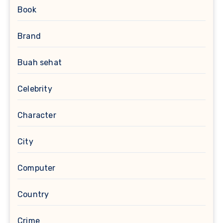
Book
Brand
Buah sehat
Celebrity
Character
City
Computer
Country
Crime