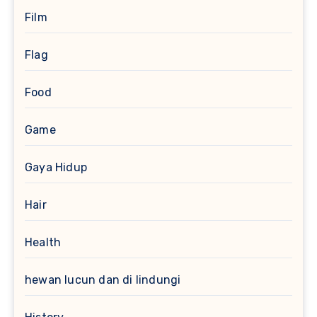
Film
Flag
Food
Game
Gaya Hidup
Hair
Health
hewan lucun dan di lindungi