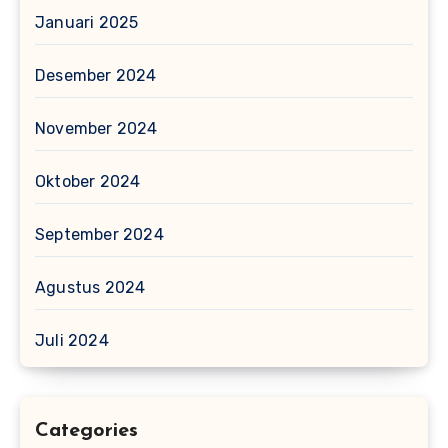
Januari 2025
Desember 2024
November 2024
Oktober 2024
September 2024
Agustus 2024
Juli 2024
Categories