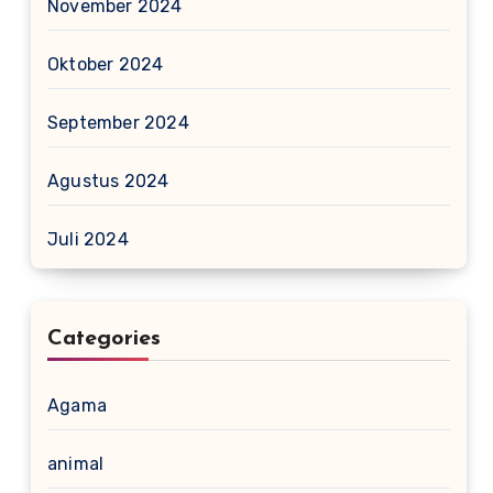
November 2024
Oktober 2024
September 2024
Agustus 2024
Juli 2024
Categories
Agama
animal