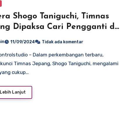
ra Shogo Taniguchi, Timnas
ng Dipaksa Cari Pengganti di
 Melawan Indonesia dan
in
11/09/2024
Tidak ada komentar
na
kunci Timnas Jepang, Shogo Taniguchi, mengalami
 yang cukup…
Lebih Lanjut