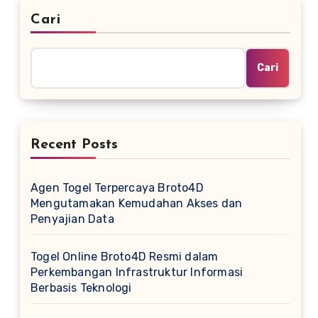
Cari
Cari
Recent Posts
Agen Togel Terpercaya Broto4D
Mengutamakan Kemudahan Akses dan
Penyajian Data
Togel Online Broto4D Resmi dalam
Perkembangan Infrastruktur Informasi
Berbasis Teknologi