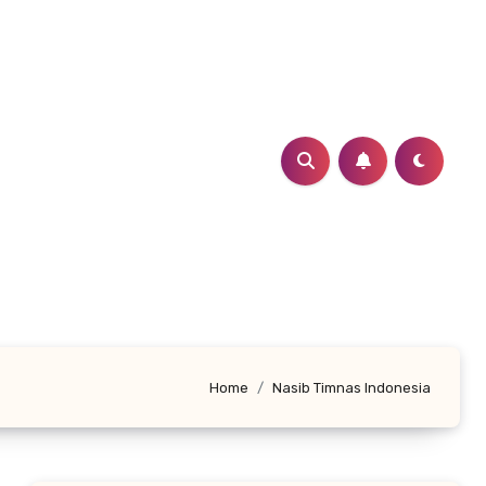
Home
Nasib Timnas Indonesia