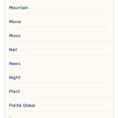
Mountain
Movie
Music
Nail
News
Night
Plant
Politik Global