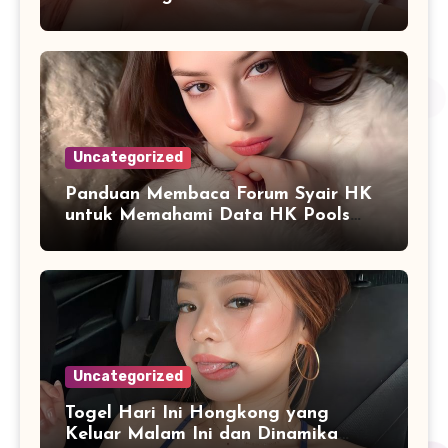
Informasi Berbasis Teknologi
Uncategorized
Panduan Membaca Forum Syair HK
untuk Memahami Data HK Pools
Terbaru
Uncategorized
Togel Hari Ini Hongkong yang
Keluar Malam Ini dan Dinamika