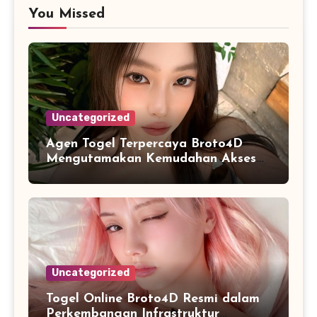
You Missed
Uncategorized
Agen Togel Terpercaya Broto4D
Mengutamakan Kemudahan Akses
dan Penyajian Data
Uncategorized
Togel Online Broto4D Resmi dalam
Perkembangan Infrastruktur