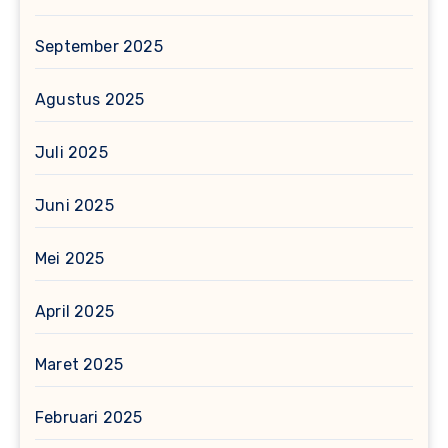
September 2025
Agustus 2025
Juli 2025
Juni 2025
Mei 2025
April 2025
Maret 2025
Februari 2025