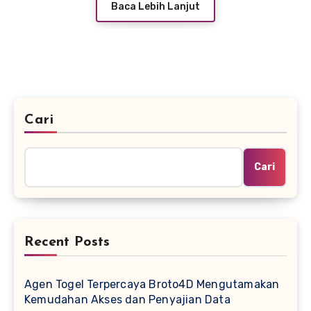
Baca Lebih Lanjut
Cari
Cari
Recent Posts
Agen Togel Terpercaya Broto4D Mengutamakan
Kemudahan Akses dan Penyajian Data