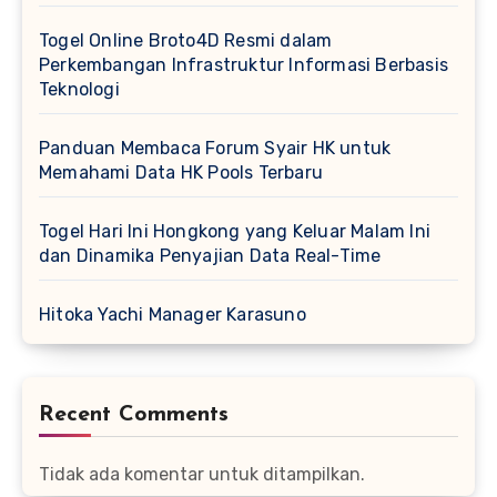
Togel Online Broto4D Resmi dalam
Perkembangan Infrastruktur Informasi Berbasis
Teknologi
Panduan Membaca Forum Syair HK untuk
Memahami Data HK Pools Terbaru
Togel Hari Ini Hongkong yang Keluar Malam Ini
dan Dinamika Penyajian Data Real-Time
Hitoka Yachi Manager Karasuno
Recent Comments
Tidak ada komentar untuk ditampilkan.