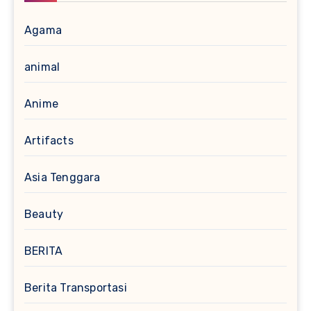
Agama
animal
Anime
Artifacts
Asia Tenggara
Beauty
BERITA
Berita Transportasi