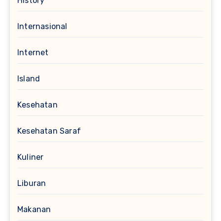
History
Internasional
Internet
Island
Kesehatan
Kesehatan Saraf
Kuliner
Liburan
Makanan