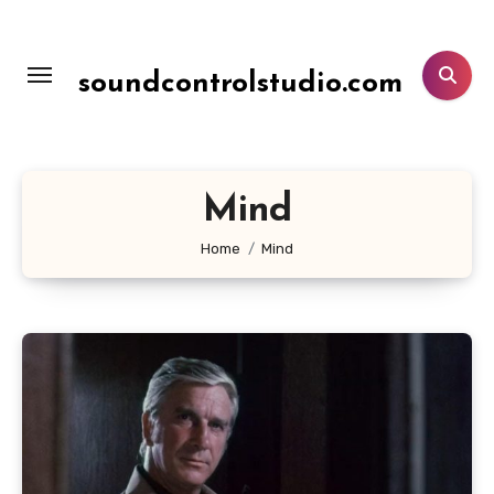
Lewati
ke
konten
soundcontrolstudio.com
Mind
Home
Mind