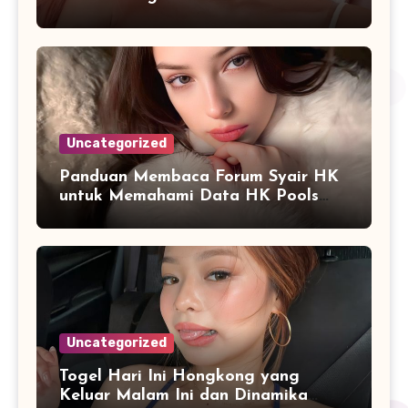
Informasi Berbasis Teknologi
Uncategorized
Panduan Membaca Forum Syair HK
untuk Memahami Data HK Pools
Terbaru
Uncategorized
Togel Hari Ini Hongkong yang
Keluar Malam Ini dan Dinamika