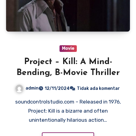
Movie
Project – Kill: A Mind-
Bending, B-Movie Thriller
admin
12/11/2024
Tidak ada komentar
soundcontrolstudio.com – Released in 1976,
Project: Kill is a bizarre and often
unintentionally hilarious action…