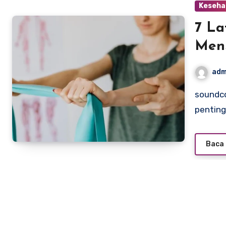
Keseha
7 La
Mens
adm
soundcontrolstudio.com – Saraf yang sehat itu kunci
penting
Baca 