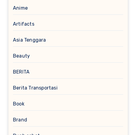
Anime
Artifacts
Asia Tenggara
Beauty
BERITA
Berita Transportasi
Book
Brand