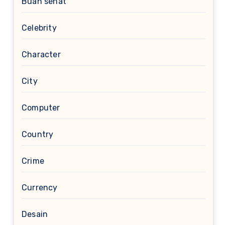
Buah sehat
Celebrity
Character
City
Computer
Country
Crime
Currency
Desain