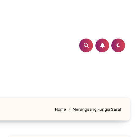
Home
Merangsang Fungsi Saraf