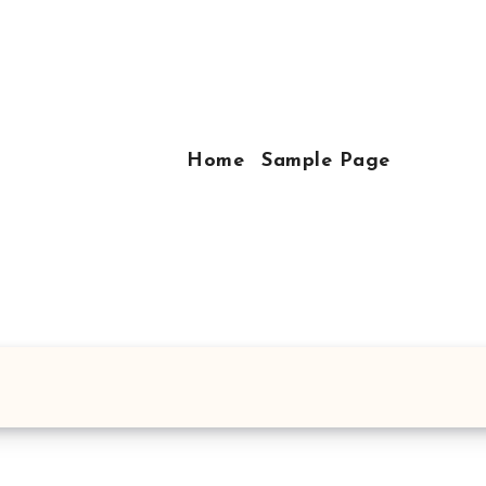
Home
Sample Page