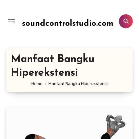
Lewati
ke
konten
soundcontrolstudio.com
Manfaat Bangku
Hiperekstensi
Home
Manfaat Bangku Hiperekstensi