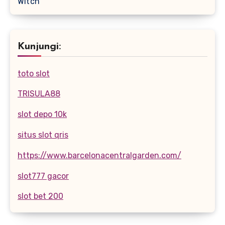
Witch
Kunjungi:
toto slot
TRISULA88
slot depo 10k
situs slot qris
https://www.barcelonacentralgarden.com/
slot777 gacor
slot bet 200