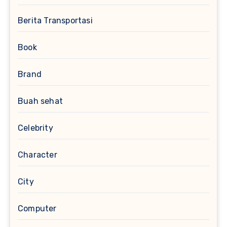
Berita Transportasi
Book
Brand
Buah sehat
Celebrity
Character
City
Computer