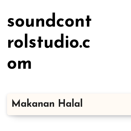
Lewati
ke
soundcont
konten
rolstudio.c
om
Makanan Halal