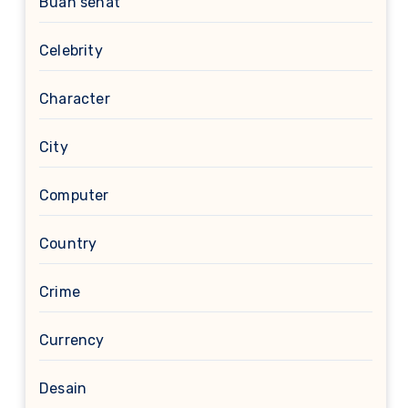
Buah sehat
Celebrity
Character
City
Computer
Country
Crime
Currency
Desain