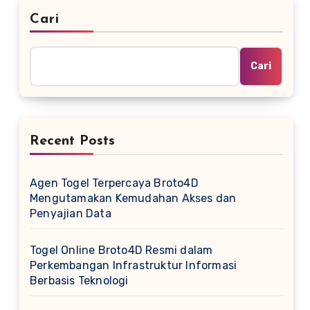
Cari
Cari
Recent Posts
Agen Togel Terpercaya Broto4D
Mengutamakan Kemudahan Akses dan
Penyajian Data
Togel Online Broto4D Resmi dalam
Perkembangan Infrastruktur Informasi
Berbasis Teknologi