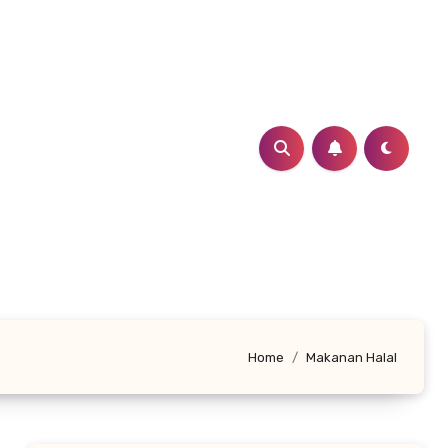
Home
Makanan Halal