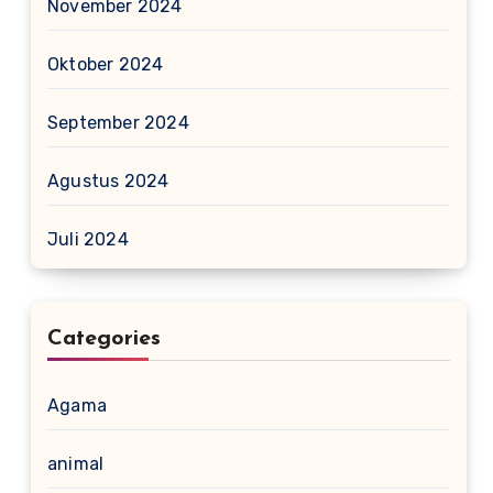
November 2024
Oktober 2024
September 2024
Agustus 2024
Juli 2024
Categories
Agama
animal