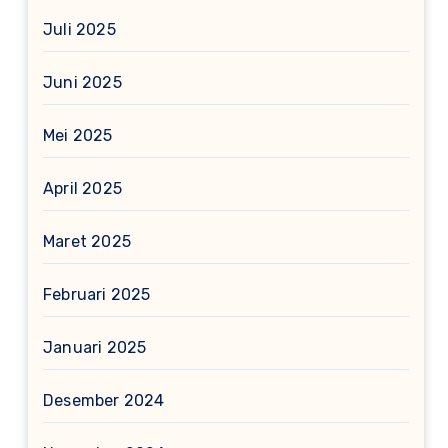
Juli 2025
Juni 2025
Mei 2025
April 2025
Maret 2025
Februari 2025
Januari 2025
Desember 2024