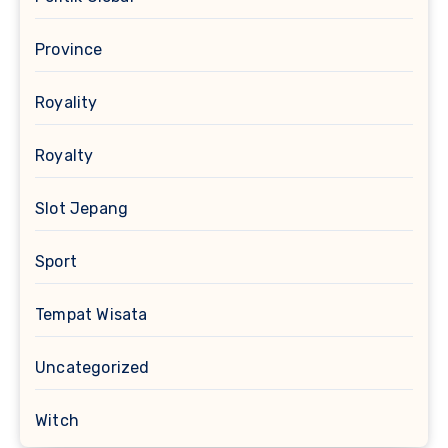
Province
Royality
Royalty
Slot Jepang
Sport
Tempat Wisata
Uncategorized
Witch