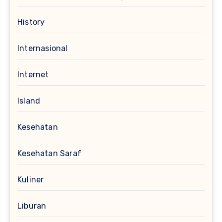
History
Internasional
Internet
Island
Kesehatan
Kesehatan Saraf
Kuliner
Liburan