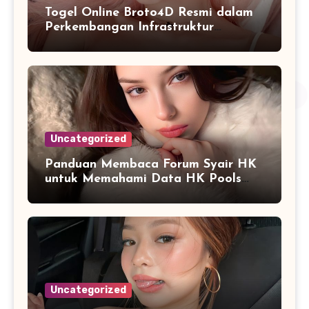
Togel Online Broto4D Resmi dalam
Perkembangan Infrastruktur
Informasi Berbasis Teknologi
Uncategorized
Panduan Membaca Forum Syair HK
untuk Memahami Data HK Pools
Terbaru
Uncategorized