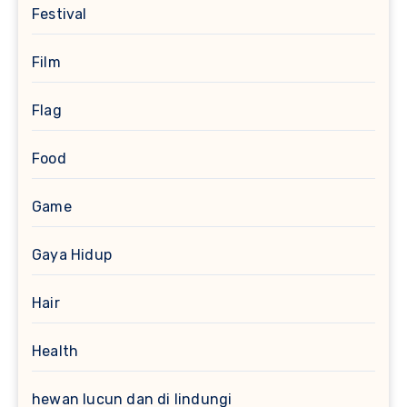
Festival
Film
Flag
Food
Game
Gaya Hidup
Hair
Health
hewan lucun dan di lindungi