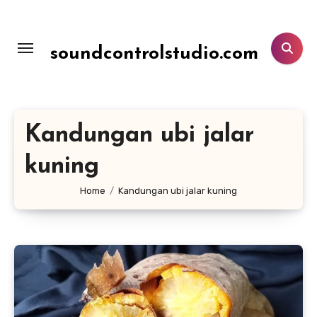
Lewati
ke
konten
soundcontrolstudio.com
Kandungan ubi jalar
kuning
Home
Kandungan ubi jalar kuning