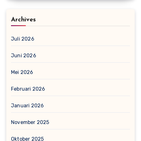
Archives
Juli 2026
Juni 2026
Mei 2026
Februari 2026
Januari 2026
November 2025
Oktober 2025