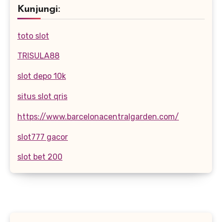
Kunjungi:
toto slot
TRISULA88
slot depo 10k
situs slot qris
https://www.barcelonacentralgarden.com/
slot777 gacor
slot bet 200