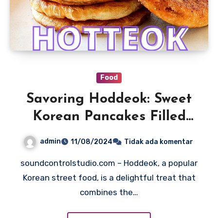
Food
Savoring Hoddeok: Sweet
Korean Pancakes Filled
with Syrup
admin
11/08/2024
Tidak ada komentar
soundcontrolstudio.com – Hoddeok, a popular
Korean street food, is a delightful treat that
combines the…