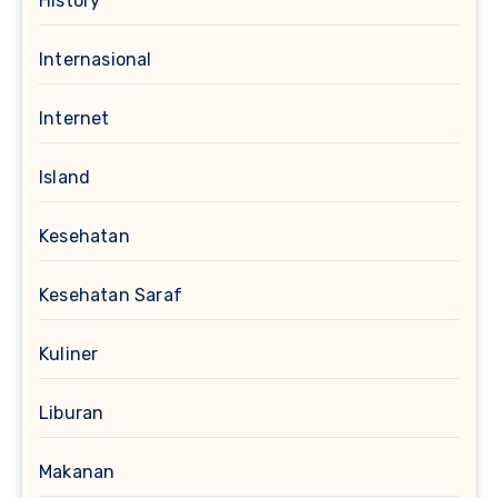
History
Internasional
Internet
Island
Kesehatan
Kesehatan Saraf
Kuliner
Liburan
Makanan