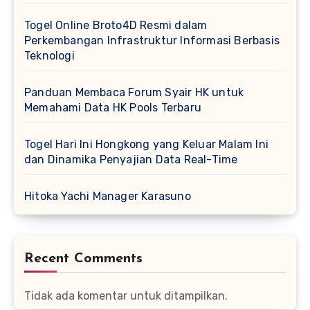
Togel Online Broto4D Resmi dalam
Perkembangan Infrastruktur Informasi Berbasis
Teknologi
Panduan Membaca Forum Syair HK untuk
Memahami Data HK Pools Terbaru
Togel Hari Ini Hongkong yang Keluar Malam Ini
dan Dinamika Penyajian Data Real-Time
Hitoka Yachi Manager Karasuno
Recent Comments
Tidak ada komentar untuk ditampilkan.