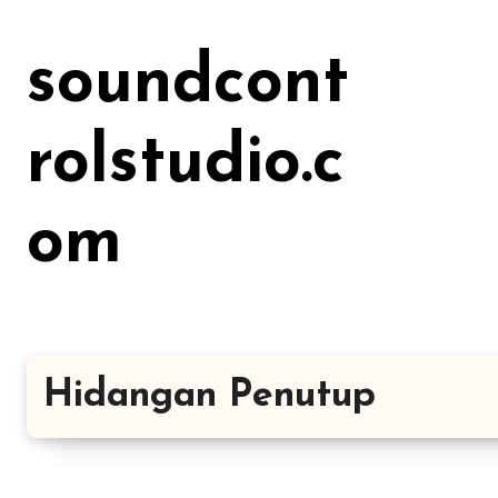
Lewati
ke
soundcont
konten
rolstudio.c
om
Hidangan Penutup