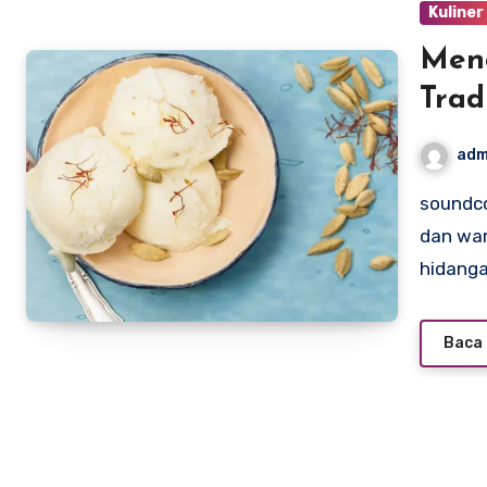
Kuliner
Menc
Trad
adm
soundcontrolstudio.com – Iran, dengan sejarah panjang
dan wa
hidang
Baca 