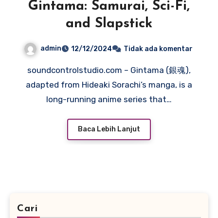
Gintama: Samurai, Sci-Fi,
and Slapstick
admin
12/12/2024
Tidak ada komentar
soundcontrolstudio.com – Gintama (銀魂),
adapted from Hideaki Sorachi’s manga, is a
long-running anime series that…
Baca Lebih Lanjut
Cari