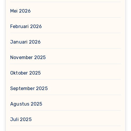
Mei 2026
Februari 2026
Januari 2026
November 2025
Oktober 2025
September 2025
Agustus 2025
Juli 2025