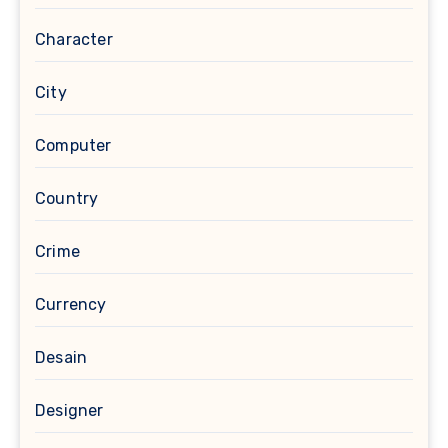
Character
City
Computer
Country
Crime
Currency
Desain
Designer