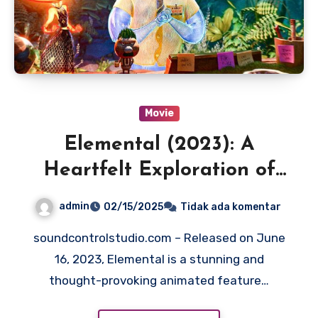
Movie
Elemental (2023): A
Heartfelt Exploration of
Diversity, Belonging
admin
02/15/2025
Tidak ada komentar
soundcontrolstudio.com – Released on June
16, 2023, Elemental is a stunning and
thought-provoking animated feature…