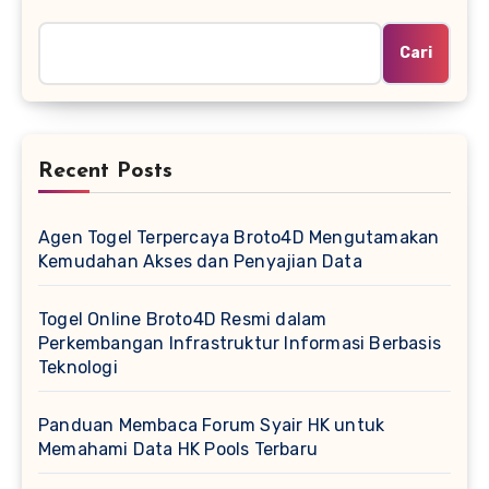
Cari
Recent Posts
Agen Togel Terpercaya Broto4D Mengutamakan
Kemudahan Akses dan Penyajian Data
Togel Online Broto4D Resmi dalam
Perkembangan Infrastruktur Informasi Berbasis
Teknologi
Panduan Membaca Forum Syair HK untuk
Memahami Data HK Pools Terbaru