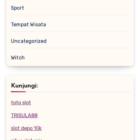
Sport
Tempat Wisata
Uncategorized
Witch
Kunjungi:
toto slot
TRISULA88
slot depo 10k