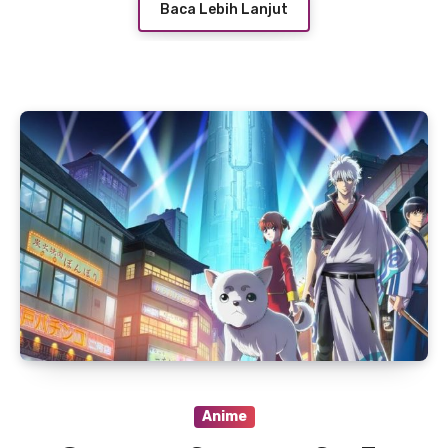
Baca Lebih Lanjut
Anime