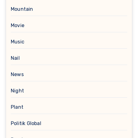
Mountain
Movie
Music
Nail
News
Night
Plant
Politik Global