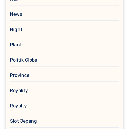
News
Night
Plant
Politik Global
Province
Royality
Royalty
Slot Jepang