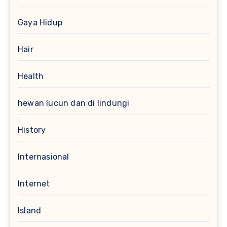
Gaya Hidup
Hair
Health
hewan lucun dan di lindungi
History
Internasional
Internet
Island