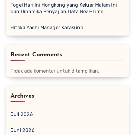
Togel Hari Ini Hongkong yang Keluar Malam Ini
dan Dinamika Penyajian Data Real-Time
Hitoka Yachi Manager Karasuno
Recent Comments
Tidak ada komentar untuk ditampilkan.
Archives
Juli 2026
Juni 2026