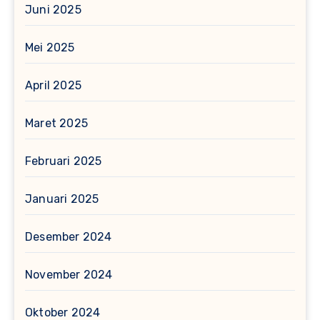
Juni 2025
Mei 2025
April 2025
Maret 2025
Februari 2025
Januari 2025
Desember 2024
November 2024
Oktober 2024