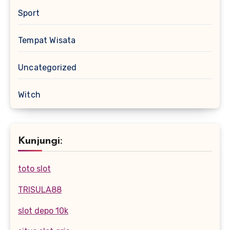
Sport
Tempat Wisata
Uncategorized
Witch
Kunjungi:
toto slot
TRISULA88
slot depo 10k