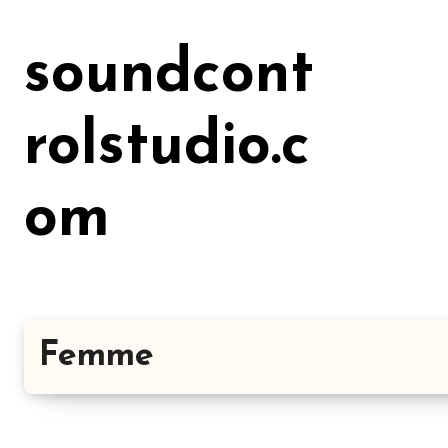
Lewati
ke
soundcont
konten
rolstudio.c
om
Femme