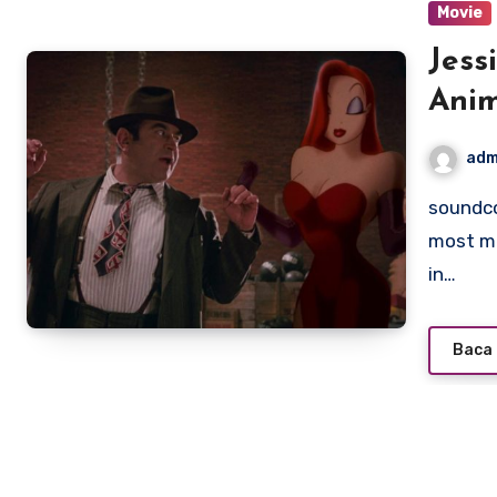
Movie
Jess
Ani
adm
soundcontrolstudio.com – Jessica Rabbit is one of the
most me
in…
Baca 