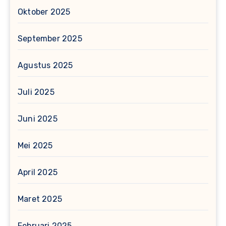
Oktober 2025
September 2025
Agustus 2025
Juli 2025
Juni 2025
Mei 2025
April 2025
Maret 2025
Februari 2025