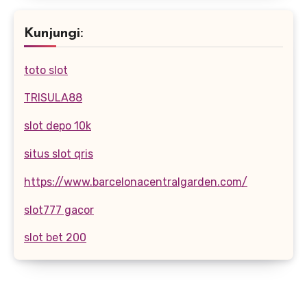
Kunjungi:
toto slot
TRISULA88
slot depo 10k
situs slot qris
https://www.barcelonacentralgarden.com/
slot777 gacor
slot bet 200