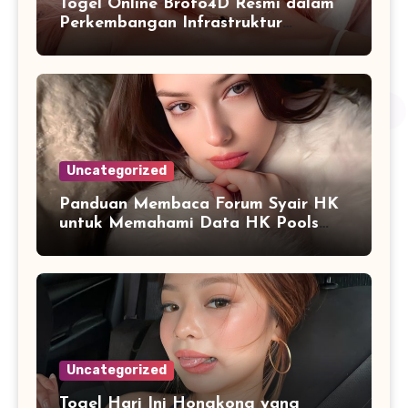
Togel Online Broto4D Resmi dalam
Perkembangan Infrastruktur
Informasi Berbasis Teknologi
Uncategorized
Panduan Membaca Forum Syair HK
untuk Memahami Data HK Pools
Terbaru
Uncategorized
Togel Hari Ini Hongkong yang