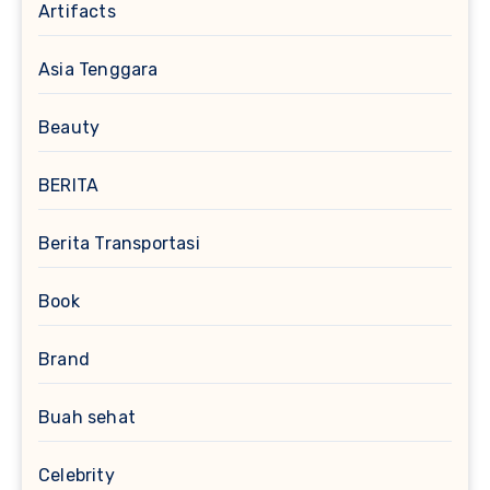
Artifacts
Asia Tenggara
Beauty
BERITA
Berita Transportasi
Book
Brand
Buah sehat
Celebrity