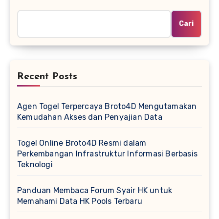
Cari
Recent Posts
Agen Togel Terpercaya Broto4D Mengutamakan
Kemudahan Akses dan Penyajian Data
Togel Online Broto4D Resmi dalam
Perkembangan Infrastruktur Informasi Berbasis
Teknologi
Panduan Membaca Forum Syair HK untuk
Memahami Data HK Pools Terbaru