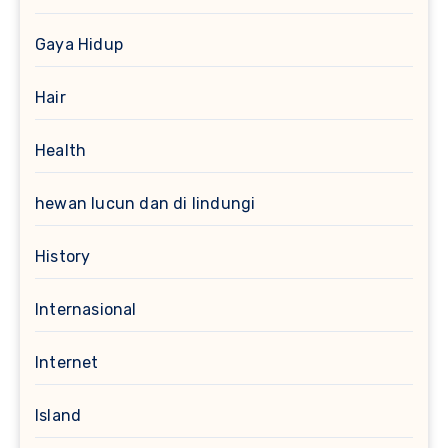
Gaya Hidup
Hair
Health
hewan lucun dan di lindungi
History
Internasional
Internet
Island