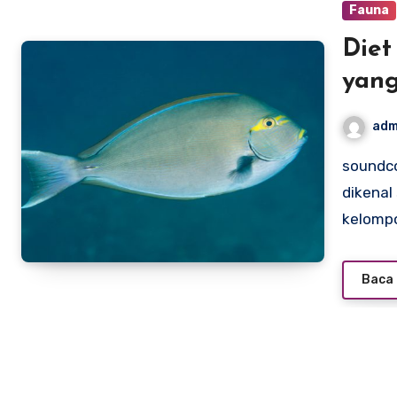
Fauna
Diet
yang
adm
soundcontrolstudio.com – Ikan Surgeonfish, atau yang juga
dikenal
kelomp
Baca 