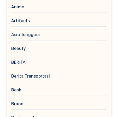
Anime
Artifacts
Asia Tenggara
Beauty
BERITA
Berita Transportasi
Book
Brand