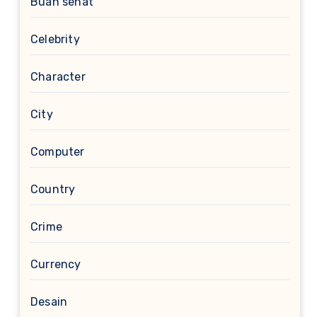
Buah sehat
Celebrity
Character
City
Computer
Country
Crime
Currency
Desain