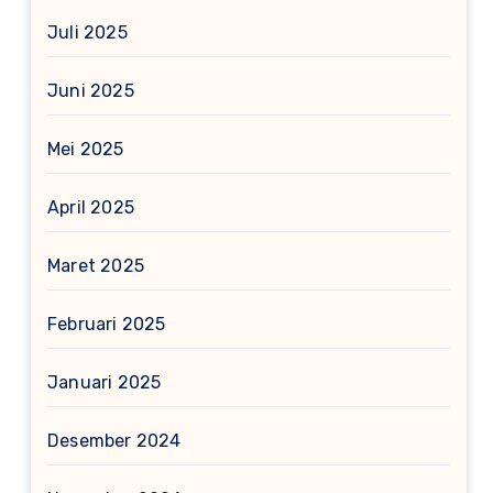
Juli 2025
Juni 2025
Mei 2025
April 2025
Maret 2025
Februari 2025
Januari 2025
Desember 2024