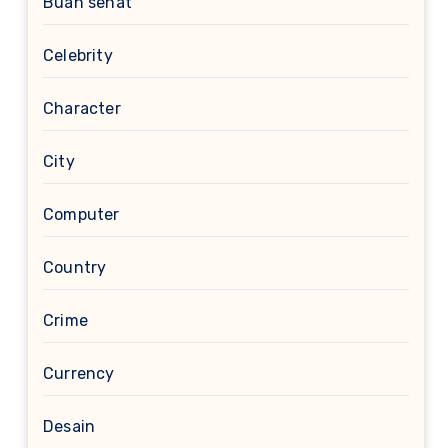
Buah sehat
Celebrity
Character
City
Computer
Country
Crime
Currency
Desain