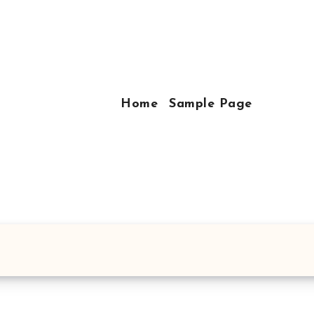
Home
Sample Page