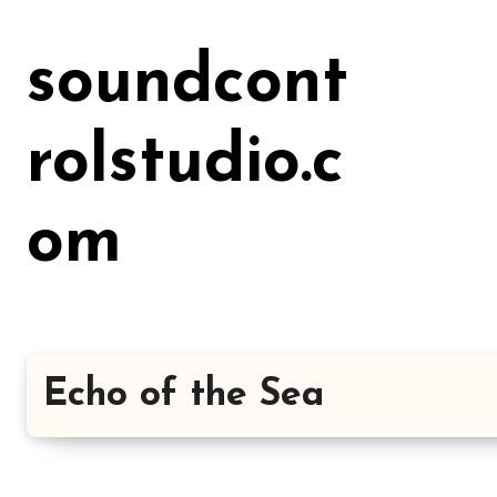
Lewati
ke
soundcont
konten
rolstudio.c
om
Echo of the Sea