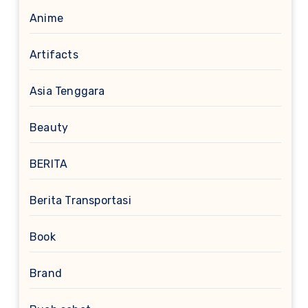
Anime
Artifacts
Asia Tenggara
Beauty
BERITA
Berita Transportasi
Book
Brand