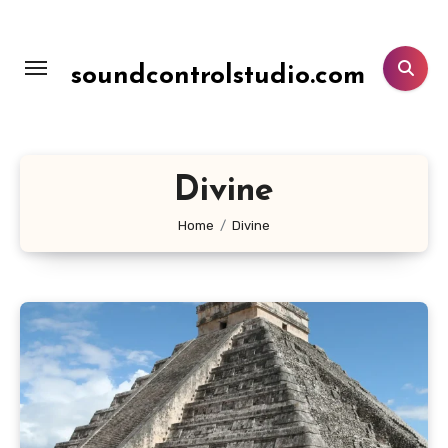
Lewati
ke
konten
soundcontrolstudio.com
Divine
Home
Divine