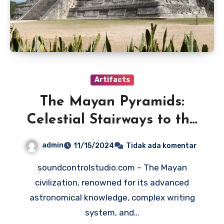
Artifacts
The Mayan Pyramids:
Celestial Stairways to the
Divine
admin
11/15/2024
Tidak ada komentar
soundcontrolstudio.com – The Mayan
civilization, renowned for its advanced
astronomical knowledge, complex writing
system, and…