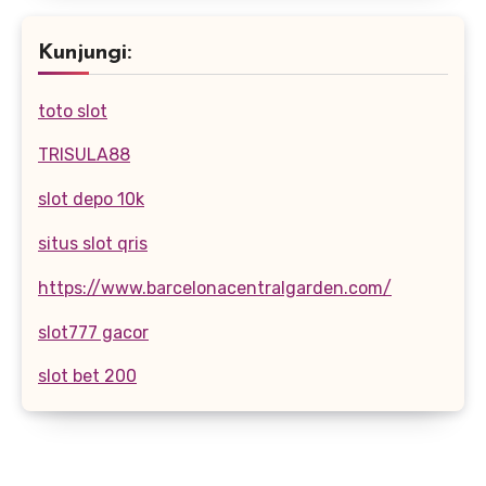
Kunjungi:
toto slot
TRISULA88
slot depo 10k
situs slot qris
https://www.barcelonacentralgarden.com/
slot777 gacor
slot bet 200