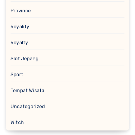
Province
Royality
Royalty
Slot Jepang
Sport
Tempat Wisata
Uncategorized
Witch