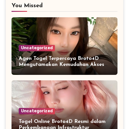
You Missed
Uncategorized
Agen Togel Terpercaya Broto4D
Mengutamakan Kemudahan Akses
dan Penyajian Data
Uncategorized
Togel Online Broto4D Resmi dalam
Perkembangan Infrastruktur