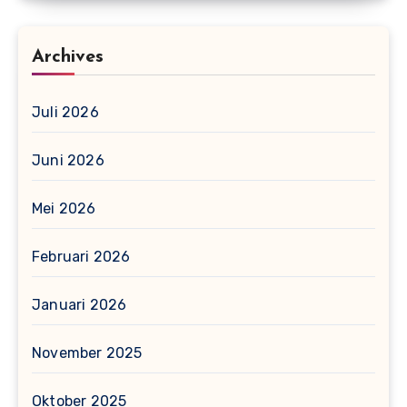
Archives
Juli 2026
Juni 2026
Mei 2026
Februari 2026
Januari 2026
November 2025
Oktober 2025