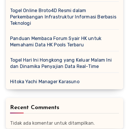
Togel Online Broto4D Resmi dalam
Perkembangan Infrastruktur Informasi Berbasis
Teknologi
Panduan Membaca Forum Syair HK untuk
Memahami Data HK Pools Terbaru
Togel Hari Ini Hongkong yang Keluar Malam Ini
dan Dinamika Penyajian Data Real-Time
Hitoka Yachi Manager Karasuno
Recent Comments
Tidak ada komentar untuk ditampilkan.