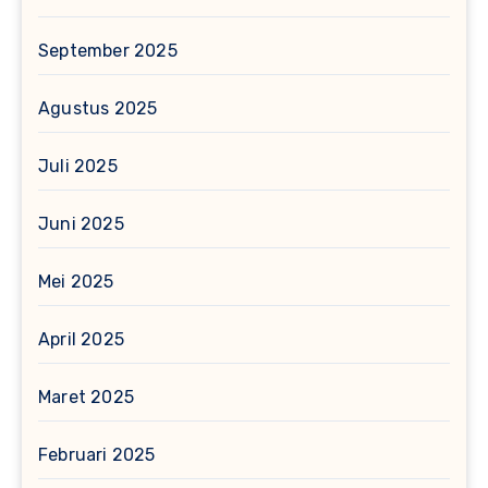
September 2025
Agustus 2025
Juli 2025
Juni 2025
Mei 2025
April 2025
Maret 2025
Februari 2025