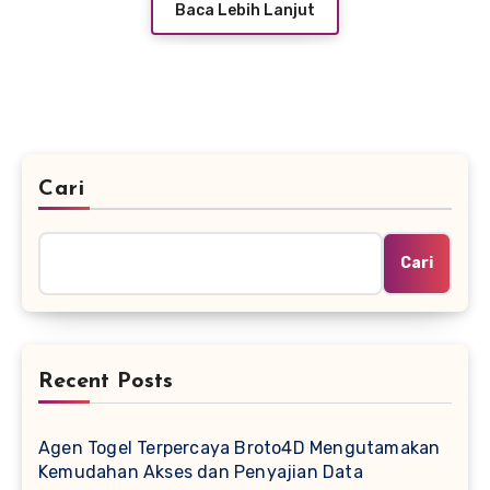
Baca Lebih Lanjut
Cari
Cari
Recent Posts
Agen Togel Terpercaya Broto4D Mengutamakan
Kemudahan Akses dan Penyajian Data