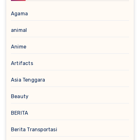
Agama
animal
Anime
Artifacts
Asia Tenggara
Beauty
BERITA
Berita Transportasi