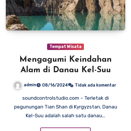
Tempat Wisata
Mengagumi Keindahan
Alam di Danau Kel-Suu
admin
08/16/2024
Tidak ada komentar
soundcontrolstudio.com – Terletak di
pegunungan Tian Shan di Kyrgyzstan, Danau
Kel-Suu adalah salah satu danau…