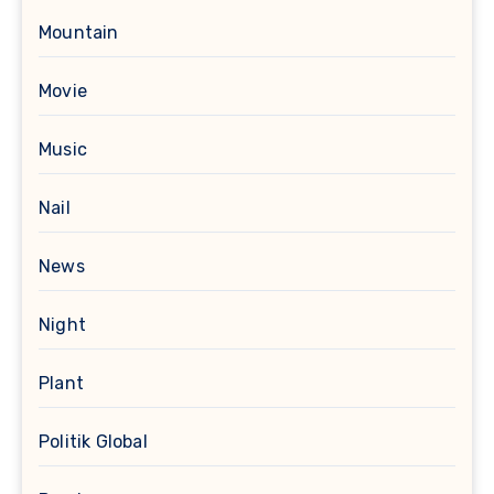
Mountain
Movie
Music
Nail
News
Night
Plant
Politik Global