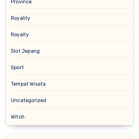
Province
Royality
Royalty
Slot Jepang
Sport
Tempat Wisata
Uncategorized
Witch