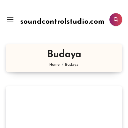
Lewati
ke
konten
soundcontrolstudio.com
Budaya
Home
Budaya