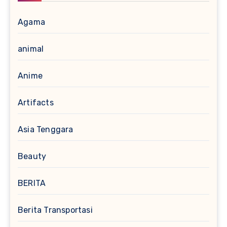
Agama
animal
Anime
Artifacts
Asia Tenggara
Beauty
BERITA
Berita Transportasi