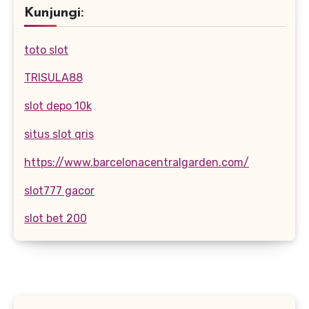
Kunjungi:
toto slot
TRISULA88
slot depo 10k
situs slot qris
https://www.barcelonacentralgarden.com/
slot777 gacor
slot bet 200