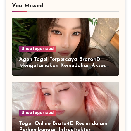
You Missed
Uncategorized
Agen Togel Terpercaya Broto4D
Mengutamakan Kemudahan Akses
dan Penyajian Data
Uncategorized
Togel Online Broto4D Resmi dalam
Perkembangan Infrastruktur