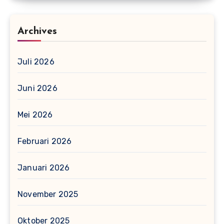
Archives
Juli 2026
Juni 2026
Mei 2026
Februari 2026
Januari 2026
November 2025
Oktober 2025