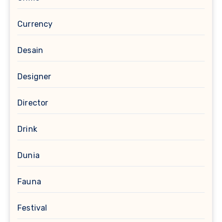
Currency
Desain
Designer
Director
Drink
Dunia
Fauna
Festival