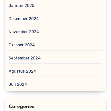
Januari 2025
Desember 2024
November 2024
Oktober 2024
September 2024
Agustus 2024
Juli 2024
Categories