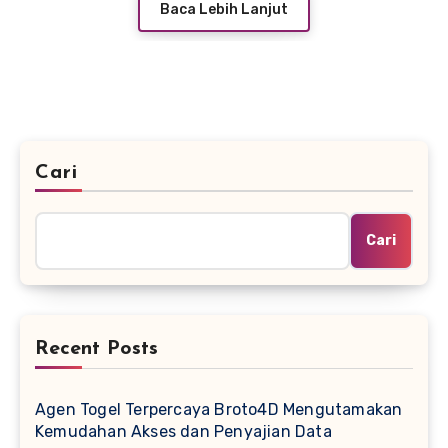
Baca Lebih Lanjut
Cari
Cari
Recent Posts
Agen Togel Terpercaya Broto4D Mengutamakan
Kemudahan Akses dan Penyajian Data