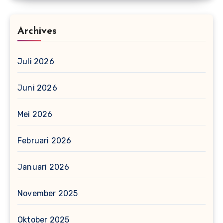
Archives
Juli 2026
Juni 2026
Mei 2026
Februari 2026
Januari 2026
November 2025
Oktober 2025