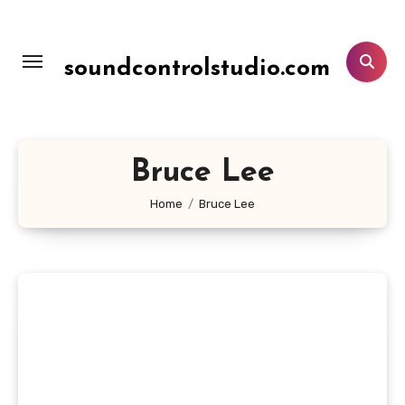
Lewati
ke
konten
soundcontrolstudio.com
Bruce Lee
Home
Bruce Lee