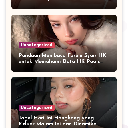
Informasi Berbasis Teknologi
Uncategorized
Panduan Membaca Forum Syair HK
untuk Memahami Data HK Pools
Terbaru
Uncategorized
Togel Hari Ini Hongkong yang
Keluar Malam Ini dan Dinamika