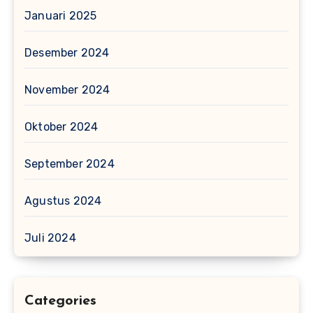
Januari 2025
Desember 2024
November 2024
Oktober 2024
September 2024
Agustus 2024
Juli 2024
Categories