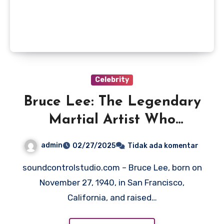
Celebrity
Bruce Lee: The Legendary
Martial Artist Who
Changed the World
admin
02/27/2025
Tidak ada komentar
soundcontrolstudio.com – Bruce Lee, born on
November 27, 1940, in San Francisco,
California, and raised…