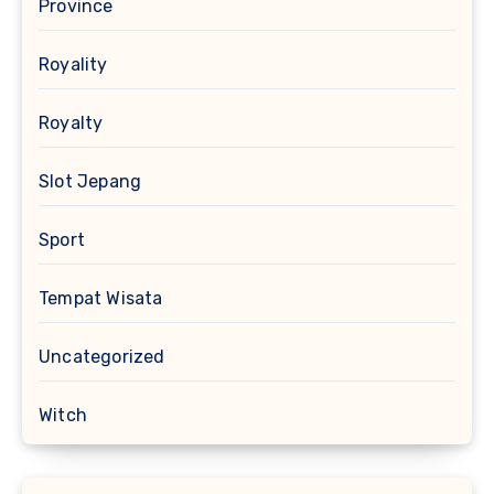
Province
Royality
Royalty
Slot Jepang
Sport
Tempat Wisata
Uncategorized
Witch