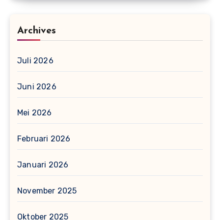
Archives
Juli 2026
Juni 2026
Mei 2026
Februari 2026
Januari 2026
November 2025
Oktober 2025