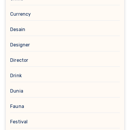
Currency
Desain
Designer
Director
Drink
Dunia
Fauna
Festival