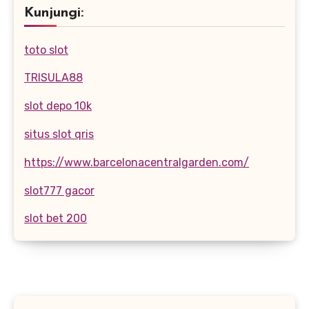
Kunjungi:
toto slot
TRISULA88
slot depo 10k
situs slot qris
https://www.barcelonacentralgarden.com/
slot777 gacor
slot bet 200