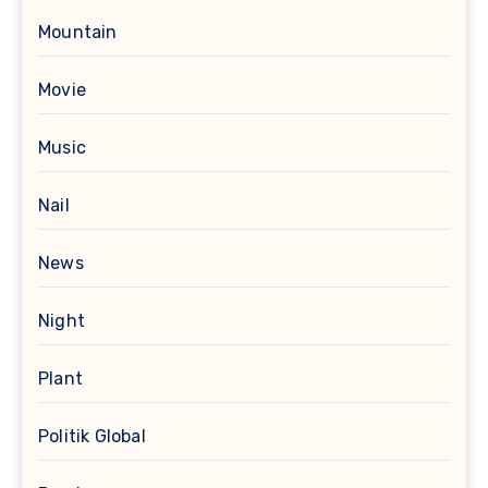
Mountain
Movie
Music
Nail
News
Night
Plant
Politik Global