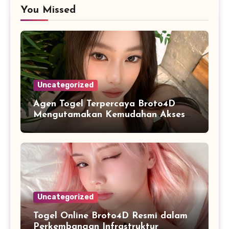
You Missed
Uncategorized
Agen Togel Terpercaya Broto4D
Mengutamakan Kemudahan Akses
dan Penyajian Data
Uncategorized
Togel Online Broto4D Resmi dalam
Perkembangan Infrastruktur