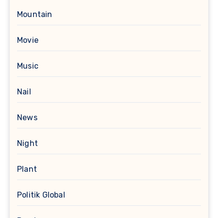
Mountain
Movie
Music
Nail
News
Night
Plant
Politik Global