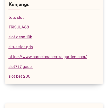
Kunjungi:
toto slot
TRISULA88
slot depo 10k
situs slot qris
https://www.barcelonacentralgarden.com/
slot777 gacor
slot bet 200