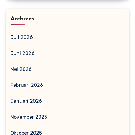
Archives
Juli 2026
Juni 2026
Mei 2026
Februari 2026
Januari 2026
November 2025
Oktober 2025