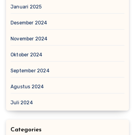
Januari 2025
Desember 2024
November 2024
Oktober 2024
September 2024
Agustus 2024
Juli 2024
Categories