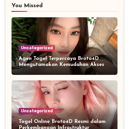
You Missed
Uncategorized
Agen Togel Terpercaya Broto4D
Mengutamakan Kemudahan Akses
dan Penyajian Data
Uncategorized
Togel Online Broto4D Resmi dalam
Perkembangan Infrastruktur