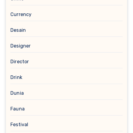
Currency
Desain
Designer
Director
Drink
Dunia
Fauna
Festival